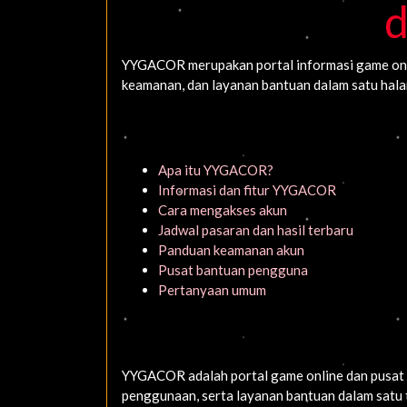
d
YYGACOR merupakan portal informasi game onli
keamanan, dan layanan bantuan dalam satu hal
Apa itu YYGACOR?
Informasi dan fitur YYGACOR
Cara mengakses akun
Jadwal pasaran dan hasil terbaru
Panduan keamanan akun
Pusat bantuan pengguna
Pertanyaan umum
YYGACOR adalah portal game online dan pusat i
penggunaan, serta layanan bantuan dalam satu 