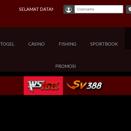
SELAMAT DATANG DI YYGACOR SITUS TERAMAN DAN TERG
TOGEL
CASINO
FISHING
SPORTBOOK
PROMOSI