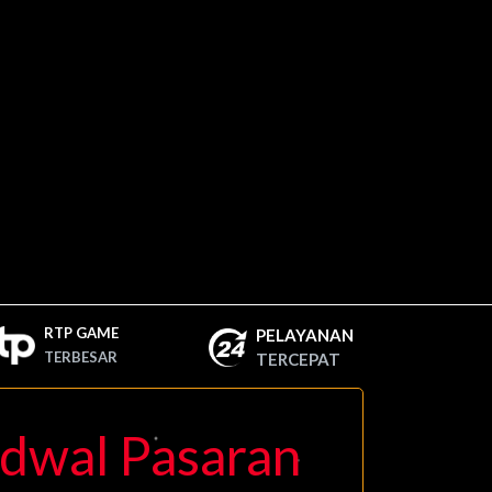
RTP GAME
PELAYANAN
TERBESAR
TERCEPAT
dwal Pasaran