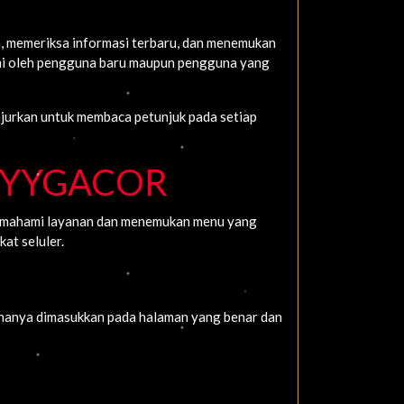
 memeriksa informasi terbaru, dan menemukan
ami oleh pengguna baru maupun pengguna yang
jurkan untuk membaca petunjuk pada setiap
di YYGACOR
emahami layanan dan menemukan menu yang
at seluler.
hanya dimasukkan pada halaman yang benar dan