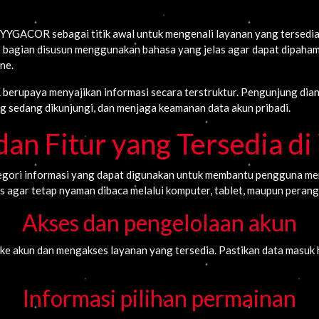
GACOR sebagai titik awal untuk mengenali layanan yang tersedia,
ap bagian disusun menggunakan bahasa yang jelas agar dapat dipah
ne.
erupaya menyajikan informasi secara terstruktur. Pengunjung dian
g sedang dikunjungi, dan menjaga keamanan data akun pribadi.
 dan Fitur yang Tersedia 
ori informasi yang dapat digunakan untuk membantu pengguna m
s agar tetap nyaman dibaca melalui komputer, tablet, maupun perangk
Akses dan pengelolaan akun
 akun dan mengakses layanan yang tersedia. Pastikan data masuk 
Informasi pilihan permainan