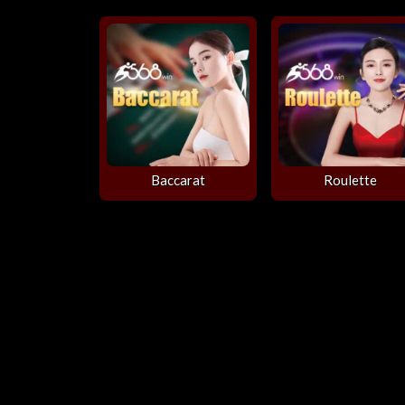
Baccarat
Roulette