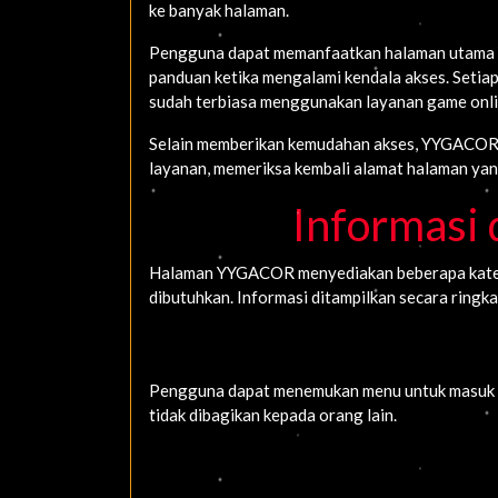
ke banyak halaman.
Pengguna dapat memanfaatkan halaman utama YY
panduan ketika mengalami kendala akses. Seti
sudah terbiasa menggunakan layanan game onli
Selain memberikan kemudahan akses, YYGACOR b
layanan, memeriksa kembali alamat halaman yan
Informasi
Halaman YYGACOR menyediakan beberapa kateg
dibutuhkan. Informasi ditampilkan secara ringka
Pengguna dapat menemukan menu untuk masuk ke
tidak dibagikan kepada orang lain.