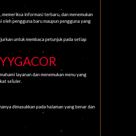
 memeriksa informasi terbaru, dan menemukan
ami oleh pengguna baru maupun pengguna yang
jurkan untuk membaca petunjuk pada setiap
di YYGACOR
emahami layanan dan menemukan menu yang
at seluler.
hanya dimasukkan pada halaman yang benar dan