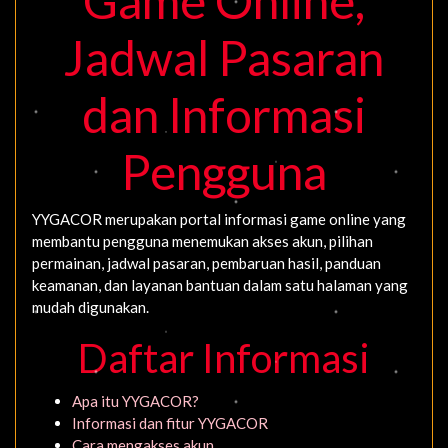
Game Online,
Jadwal Pasaran
dan Informasi
Pengguna
YYGACOR merupakan portal informasi game online yang
membantu pengguna menemukan akses akun, pilihan
permainan, jadwal pasaran, pembaruan hasil, panduan
keamanan, dan layanan bantuan dalam satu halaman yang
mudah digunakan.
Daftar Informasi
Apa itu YYGACOR?
Informasi dan fitur YYGACOR
Cara mengakses akun