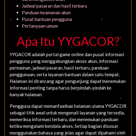
Jadwal pasaran dan hasil terbaru
Panduan keamanan akun
Pusat bantuan pengguna
Pertanyaan umum
Apa Itu YYGACOR?
YYGACOR adalah portal game online dan pusat informasi
pengguna yang menggabungkan akses akun, informasi
permainan, jadwal pasaran, hasil terbaru, panduan
penggunaan, serta layanan bantuan dalam satu tempat.
Halaman ini dirancang agar pengunjung dapat menemukan
informasi penting tanpa harus berpindah-pindah ke
banyak halaman.
Pengguna dapat memanfaatkan halaman utama YYGACOR
sebagai titik awal untuk mengenali layanan yang tersedia,
memeriksa informasi terbaru, dan menemukan panduan
ketika mengalami kendala akses. Setiap bagian disusun
menggunakan bahasa yang jelas agar dapat dipahami oleh