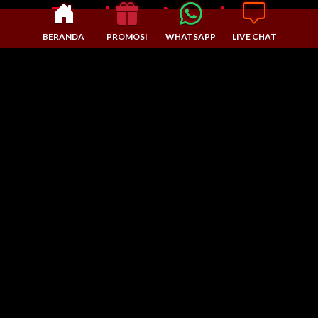
Panduan Menjaga
BERANDA
PROMOSI
WHATSAPP
LIVE CHAT
Keamanan Akun
YYGACOR
Keamanan akun merupakan tanggung jawab bersama
antara pengelola layanan dan pengguna. Langkah
sederhana seperti menggunakan kata sandi yang kuat dan
memeriksa alamat situs dapat mengurangi risiko akses
tidak sah.
Gunakan kombinasi kata sandi yang berbeda dari
akun media sosial atau email.
Jangan membagikan nama pengguna, kata sandi,
kode verifikasi, atau data pribadi kepada orang lain.
Hindari membuka tautan akun dari pesan yang tidak
dikenal.
Periksa nama domain dan koneksi halaman sebelum
memasukkan data akun.