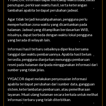
penutupan, perkiraan waktu hasil, serta keterangan
tambahan apabila terdapat perubahan jadwal.
Agar tidak terjadi kesalahpahaman, pengguna perlu
memperhatikan zona waktu yang dicantumkan pada
halaman. Jadwal yang ditampilkan berdasarkan WIB,
misalnya, dapat berbeda dengan waktu lokal pengguna
yang berada di wilayah lain.
Informasi hasil terbaru sebaiknya diperiksa bersama
tanggal dan waktu pembaruannya. Apabila hasil belum
tersedia, pengguna dianjurkan menunggu pembaruan
resmi pada halaman daripada menggunakan informasi dari
sumber yang tidak jelas.
YYGACOR dapat melakukan penyesuaian informasi
apabila terdapat perubahan dari sumber data, gangguan
sistem, keterlambatan pembaruan, atau pemeliharaan
layanan. Muat ulang halaman secara berkala untuk melihat
informasi terbaru yang telah diterbitkan.