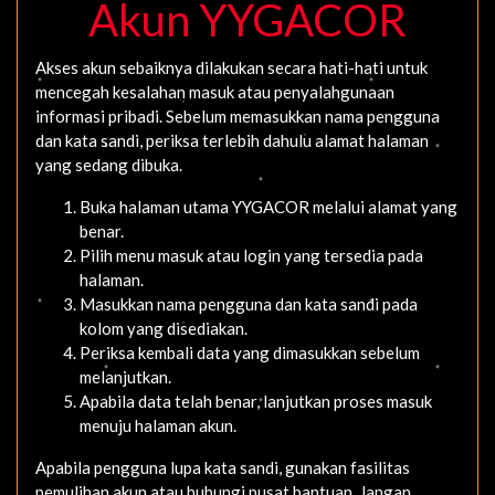
Akun YYGACOR
Akses akun sebaiknya dilakukan secara hati-hati untuk
mencegah kesalahan masuk atau penyalahgunaan
informasi pribadi. Sebelum memasukkan nama pengguna
dan kata sandi, periksa terlebih dahulu alamat halaman
yang sedang dibuka.
Buka halaman utama YYGACOR melalui alamat yang
benar.
Pilih menu masuk atau login yang tersedia pada
halaman.
Masukkan nama pengguna dan kata sandi pada
kolom yang disediakan.
Periksa kembali data yang dimasukkan sebelum
melanjutkan.
Apabila data telah benar, lanjutkan proses masuk
menuju halaman akun.
Apabila pengguna lupa kata sandi, gunakan fasilitas
pemulihan akun atau hubungi pusat bantuan. Jangan