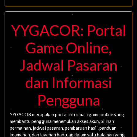
YYGACOR: Portal
Game Online,
Jadwal Pasaran
dan Informasi
Pengguna
YYGACOR merupakan portal informasi game online yang
membantu pengguna menemukan akses akun, pilihan
permainan, jadwal pasaran, pembaruan hasil, panduan
keamanan, dan layanan bantuan dalam satu halaman yang