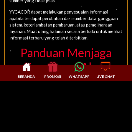
sumber yang tidak jelas.
YYGACOR dapat melakukan penyesuaian informasi
apabila terdapat perubahan dari sumber data, gangguan
sistem, keterlambatan pembaruan, atau pemeliharaan
layanan. Muat ulang halaman secara berkala untuk melihat
informasi terbaru yang telah diterbitkan.
Panduan Menjaga
Keamanan Akun
YYGACOR
BERANDA
PROMOSI
WHATSAPP
LIVE CHAT
Keamanan akun merupakan tanggung jawab bersama
antara pengelola layanan dan pengguna. Langkah
sederhana seperti menggunakan kata sandi yang kuat dan
memeriksa alamat situs dapat mengurangi risiko akses
tidak sah.
Gunakan kombinasi kata sandi yang berbeda dari