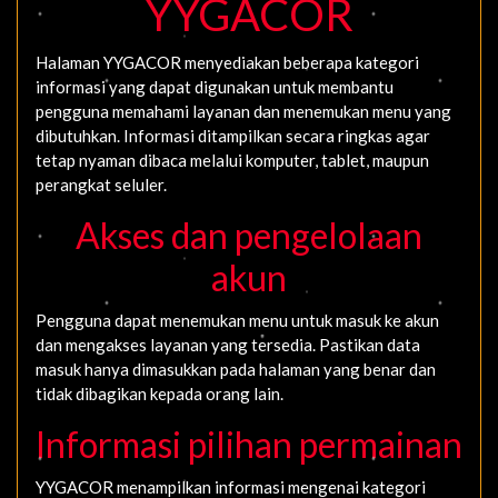
YYGACOR
Halaman YYGACOR menyediakan beberapa kategori
informasi yang dapat digunakan untuk membantu
pengguna memahami layanan dan menemukan menu yang
dibutuhkan. Informasi ditampilkan secara ringkas agar
tetap nyaman dibaca melalui komputer, tablet, maupun
perangkat seluler.
Akses dan pengelolaan
akun
Pengguna dapat menemukan menu untuk masuk ke akun
dan mengakses layanan yang tersedia. Pastikan data
masuk hanya dimasukkan pada halaman yang benar dan
tidak dibagikan kepada orang lain.
Informasi pilihan permainan
YYGACOR menampilkan informasi mengenai kategori