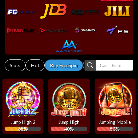
Slots
Hot
Buy FreeSpin
Table Games
Jump High 2
Jump High
Jumping Mobile
65%
40%
53%