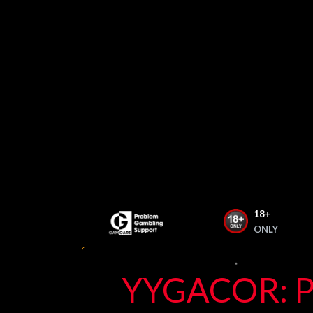
18+
ONLY
YYGACOR: Po