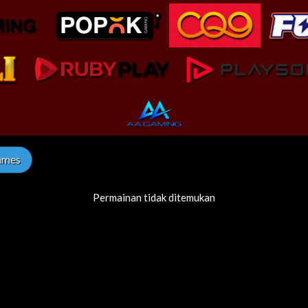
ames
Permainan tidak ditemukan