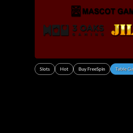
Slots
Hot
Buy FreeSpin
Table G