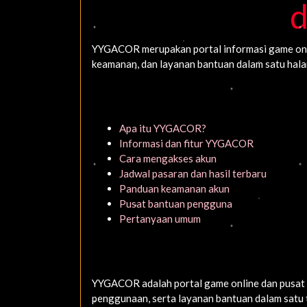
d
YYGACOR merupakan portal informasi game onli
keamanan, dan layanan bantuan dalam satu hal
Apa itu YYGACOR?
Informasi dan fitur YYGACOR
Cara mengakses akun
Jadwal pasaran dan hasil terbaru
Panduan keamanan akun
Pusat bantuan pengguna
Pertanyaan umum
YYGACOR adalah portal game online dan pusat i
penggunaan, serta layanan bantuan dalam satu 