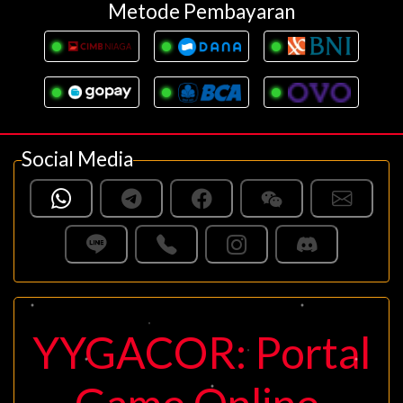
Metode Pembayaran
Social Media
YYGACOR: Portal