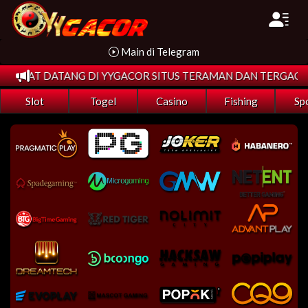
Main di Telegram
MAT DATANG DI YYGACOR SITUS TERAMAN DAN TERGACOR
Slot
Togel
Casino
Fishing
Sp