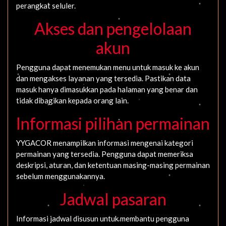
perangkat seluler.
Akses dan pengelolaan
akun
Pengguna dapat menemukan menu untuk masuk ke akun
dan mengakses layanan yang tersedia. Pastikan data
masuk hanya dimasukkan pada halaman yang benar dan
tidak dibagikan kepada orang lain.
Informasi pilihan permainan
YYGACOR menampilkan informasi mengenai kategori
permainan yang tersedia. Pengguna dapat memeriksa
deskripsi, aturan, dan ketentuan masing-masing permainan
sebelum menggunakannya.
Jadwal pasaran
Informasi jadwal disusun untuk membantu pengguna