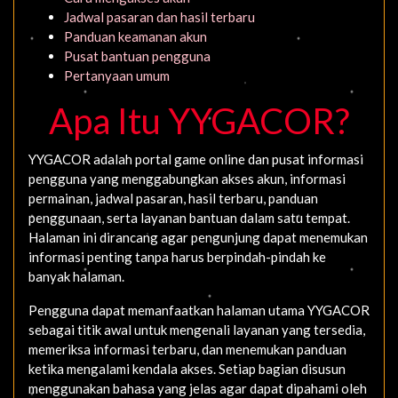
Jadwal pasaran dan hasil terbaru
Panduan keamanan akun
Pusat bantuan pengguna
Pertanyaan umum
Apa Itu YYGACOR?
YYGACOR adalah portal game online dan pusat informasi
pengguna yang menggabungkan akses akun, informasi
permainan, jadwal pasaran, hasil terbaru, panduan
penggunaan, serta layanan bantuan dalam satu tempat.
Halaman ini dirancang agar pengunjung dapat menemukan
informasi penting tanpa harus berpindah-pindah ke
banyak halaman.
Pengguna dapat memanfaatkan halaman utama YYGACOR
sebagai titik awal untuk mengenali layanan yang tersedia,
memeriksa informasi terbaru, dan menemukan panduan
ketika mengalami kendala akses. Setiap bagian disusun
menggunakan bahasa yang jelas agar dapat dipahami oleh