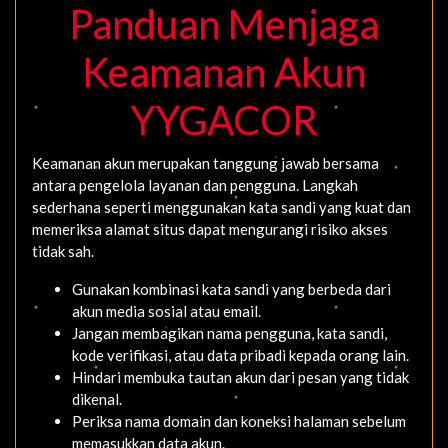
Panduan Menjaga
Keamanan Akun
YYGACOR
Keamanan akun merupakan tanggung jawab bersama
antara pengelola layanan dan pengguna. Langkah
sederhana seperti menggunakan kata sandi yang kuat dan
memeriksa alamat situs dapat mengurangi risiko akses
tidak sah.
Gunakan kombinasi kata sandi yang berbeda dari
akun media sosial atau email.
Jangan membagikan nama pengguna, kata sandi,
kode verifikasi, atau data pribadi kepada orang lain.
Hindari membuka tautan akun dari pesan yang tidak
dikenal.
Periksa nama domain dan koneksi halaman sebelum
memasukkan data akun.