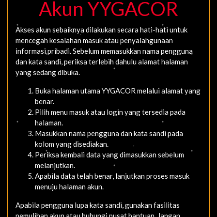
Akun YYGACOR
Akses akun sebaiknya dilakukan secara hati-hati untuk
mencegah kesalahan masuk atau penyalahgunaan
informasi pribadi. Sebelum memasukkan nama pengguna
dan kata sandi, periksa terlebih dahulu alamat halaman
yang sedang dibuka.
Buka halaman utama YYGACOR melalui alamat yang
benar.
Pilih menu masuk atau login yang tersedia pada
halaman.
Masukkan nama pengguna dan kata sandi pada
kolom yang disediakan.
Periksa kembali data yang dimasukkan sebelum
melanjutkan.
Apabila data telah benar, lanjutkan proses masuk
menuju halaman akun.
Apabila pengguna lupa kata sandi, gunakan fasilitas
pemulihan akun atau hubungi pusat bantuan. Jangan