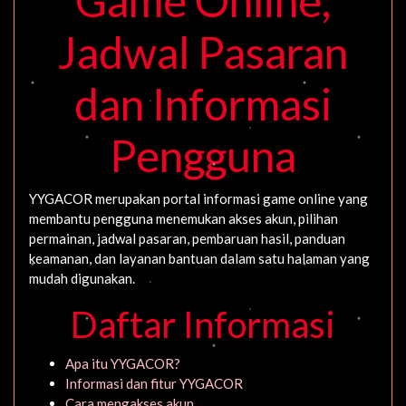
Game Online,
Jadwal Pasaran
dan Informasi
Pengguna
YYGACOR merupakan portal informasi game online yang
membantu pengguna menemukan akses akun, pilihan
permainan, jadwal pasaran, pembaruan hasil, panduan
keamanan, dan layanan bantuan dalam satu halaman yang
mudah digunakan.
Daftar Informasi
Apa itu YYGACOR?
Informasi dan fitur YYGACOR
Cara mengakses akun