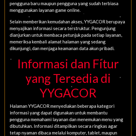
pengguna baru maupun pengguna yang sudah terbiasa
menggunakan layanan game online.
Selain memberikan kemudahan akses, YYGACOR berupaya
menyajikan informasi secara terstruktur. Pengunjung
dianjurkan untuk membaca petunjuk pada setiap layanan,
memeriksa kembali alamat halaman yang sedang
dikunjungi, dan menjaga keamanan data akun pribadi.
Informasi dan Fitur
yang Tersedia di
YYGACOR
Halaman YYGACOR menyediakan beberapa kategori
informasi yang dapat digunakan untuk membantu
pengguna memahami layanan dan menemukan menu yang
dibutuhkan. Informasi ditampilkan secara ringkas agar
tetap nyaman dibaca melalui komputer, tablet, maupun