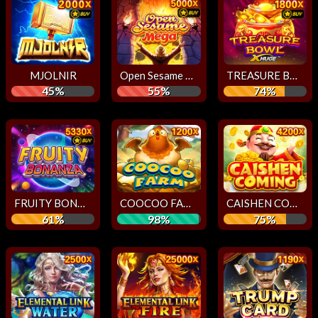
MJOLNIR
Open Sesame Mega
TREASURE BOWL
45%
55%
74%
FRUITY BONANZA
COOCOO FARM
CAISHEN COMING
61%
98%
75%