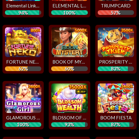
Elemental Link Water
ELEMENTAL LINK FIRE
TRUMPCARD
94%
100%
57%
FORTUNE NEKO
BOOK OF MYSTERY
PROSPERITY TIGER
62%
60%
83%
GLAMOROUS GIRL
BLOSSOM OF WEALTH
BOOM FIESTA
100%
93%
87%