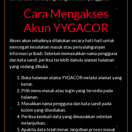
Cara Mengakses
Akun YYGACOR
Akses akun sebaiknya dilakukan secara hati-hati untuk
mencegah kesalahan masuk atau penyalahgunaan
informasi pribadi. Sebelum memasukkan nama pengguna
dan kata sandi, periksa terlebih dahulu alamat halaman
yang sedang dibuka.
Buka halaman utama YYGACOR melalui alamat yang
benar.
Pilih menu masuk atau login yang tersedia pada
halaman.
Masukkan nama pengguna dan kata sandi pada
kolom yang disediakan.
Periksa kembali data yang dimasukkan sebelum
melanjutkan.
Apabila data telah benar, lanjutkan proses masuk