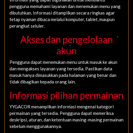
pengguna memahami layanan dan menemukan menu yang
dibutuhkan. Informasi ditampilkan secara ringkas agar
tetap nyaman dibaca melalui komputer, tablet, maupun
perangkat seluler.
Akses dan pengelolaan
akun
Pengguna dapat menemukan menu untuk masuk ke akun
dan mengakses layanan yang tersedia. Pastikan data
masuk hanya dimasukkan pada halaman yang benar dan
tidak dibagikan kepada orang lain.
Informasi pilihan permainan
YYGACOR menampilkan informasi mengenai kategori
permainan yang tersedia. Pengguna dapat memeriksa
deskripsi, aturan, dan ketentuan masing-masing permainan
sebelum menggunakannya.