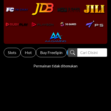
Slots
Hot
Buy FreeSpin
Table Games
Permainan tidak ditemukan