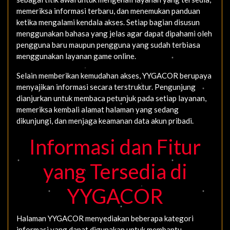
memeriksa informasi terbaru, dan menemukan panduan
ketika mengalami kendala akses. Setiap bagian disusun
menggunakan bahasa yang jelas agar dapat dipahami oleh
pengguna baru maupun pengguna yang sudah terbiasa
menggunakan layanan game online.
Selain memberikan kemudahan akses, YYGACOR berupaya
menyajikan informasi secara terstruktur. Pengunjung
dianjurkan untuk membaca petunjuk pada setiap layanan,
memeriksa kembali alamat halaman yang sedang
dikunjungi, dan menjaga keamanan data akun pribadi.
Informasi dan Fitur
yang Tersedia di
YYGACOR
Halaman YYGACOR menyediakan beberapa kategori
informasi yang dapat digunakan untuk membantu