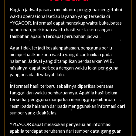
Bagian jadwal pasaran membantu pengguna mengetahui
waktu operasional setiap layanan yang tersedia di
YYGACOR. Informasi dapat mencakup waktu buka, batas
penutupan, perkiraan waktu hasil, serta keterangan
tambahan apabila terdapat perubahan jadwal.
Agar tidak terjadi kesalahpahaman, pengguna perlu
memperhatikan zona waktu yang dicantumkan pada
halaman. Jadwal yang ditampilkan berdasarkan WIB,
misalnya, dapat berbeda dengan waktu lokal pengguna
yang berada di wilayah lain.
Informasi hasil terbaru sebaiknya diperiksa bersama
tanggal dan waktu pembaruannya. Apabila hasil belum
tersedia, pengguna dianjurkan menunggu pembaruan
resmi pada halaman daripada menggunakan informasi dari
sumber yang tidak jelas.
YYGACOR dapat melakukan penyesuaian informasi
apabila terdapat perubahan dari sumber data, gangguan