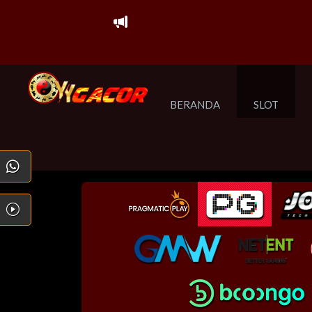
BERANDA
SLOT
P
M