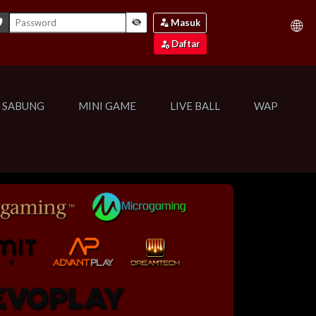
N TERGACOR
🌐
Masuk
Daftar
SABUNG
MINI GAME
LIVE BALL
WAP