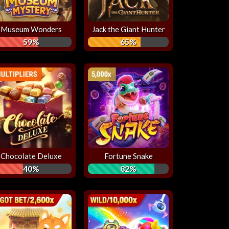
Museum Wonders
Jack the Giant Hunter
59%
65%
Chocolate Deluxe
Fortune Snake
40%
82%