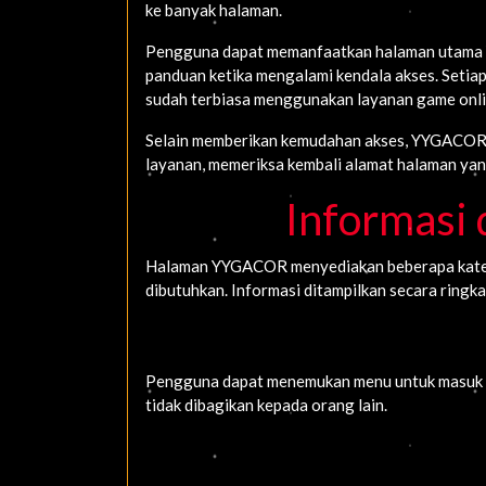
ke banyak halaman.
Pengguna dapat memanfaatkan halaman utama YY
panduan ketika mengalami kendala akses. Seti
sudah terbiasa menggunakan layanan game onli
Selain memberikan kemudahan akses, YYGACOR b
layanan, memeriksa kembali alamat halaman yan
Informasi
Halaman YYGACOR menyediakan beberapa kateg
dibutuhkan. Informasi ditampilkan secara ringka
Pengguna dapat menemukan menu untuk masuk ke
tidak dibagikan kepada orang lain.