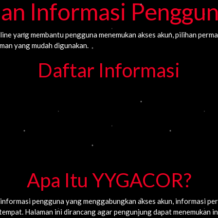
an Informasi Penggu
ne yang membantu pengguna menemukan akses akun, pilihan permain
aman yang mudah digunakan.
Daftar Informasi
Apa Itu YYGACOR?
nformasi pengguna yang menggabungkan akses akun, informasi perma
tempat. Halaman ini dirancang agar pengunjung dapat menemukan in