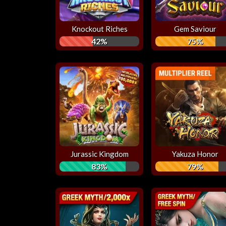
Knockout Riches
Gem Saviour
42%
75%
Jurassic Kingdom
Yakuza Honor
83%
79%