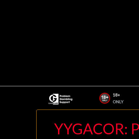
18+
ONLY
YYGACOR: Po