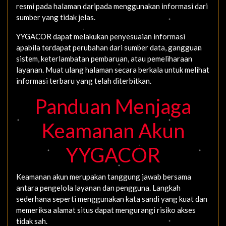
resmi pada halaman daripada menggunakan informasi dari
sumber yang tidak jelas.
YYGACOR dapat melakukan penyesuaian informasi
apabila terdapat perubahan dari sumber data, gangguan
sistem, keterlambatan pembaruan, atau pemeliharaan
layanan. Muat ulang halaman secara berkala untuk melihat
informasi terbaru yang telah diterbitkan.
Panduan Menjaga
Keamanan Akun
YYGACOR
Keamanan akun merupakan tanggung jawab bersama
antara pengelola layanan dan pengguna. Langkah
sederhana seperti menggunakan kata sandi yang kuat dan
memeriksa alamat situs dapat mengurangi risiko akses
tidak sah.