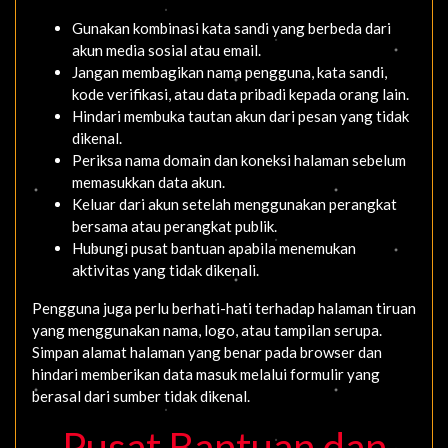
Gunakan kombinasi kata sandi yang berbeda dari
akun media sosial atau email.
Jangan membagikan nama pengguna, kata sandi,
kode verifikasi, atau data pribadi kepada orang lain.
Hindari membuka tautan akun dari pesan yang tidak
dikenal.
Periksa nama domain dan koneksi halaman sebelum
memasukkan data akun.
Keluar dari akun setelah menggunakan perangkat
bersama atau perangkat publik.
Hubungi pusat bantuan apabila menemukan
aktivitas yang tidak dikenali.
Pengguna juga perlu berhati-hati terhadap halaman tiruan
yang menggunakan nama, logo, atau tampilan serupa.
Simpan alamat halaman yang benar pada browser dan
hindari memberikan data masuk melalui formulir yang
berasal dari sumber tidak dikenal.
Pusat Bantuan dan