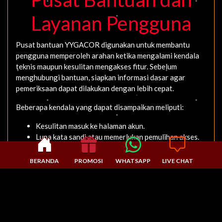
Layanan Pengguna
Pusat bantuan YYGACOR digunakan untuk membantu
pengguna memperoleh arahan ketika mengalami kendala
teknis maupun kesulitan mengakses fitur. Sebelum
menghubungi bantuan, siapkan informasi dasar agar
pemeriksaan dapat dilakukan dengan lebih cepat.
Beberapa kendala yang dapat disampaikan meliputi:
Kesulitan masuk ke halaman akun.
Lupa kata sandi atau memerlukan pemulihan akses.
Halaman tidak dapat dibuka atau dimuat dengan
benar.
BERANDA
PROMOSI
WHATSAPP
LIVE CHAT
Informasi jadwal belum diperbarui.
Menu atau fitur tidak berfungsi sebagaimana
mestinya.
Adanya aktivitas akun yang tidak dikenali.
Ketika mengirim laporan, jelaskan jenis perangkat,