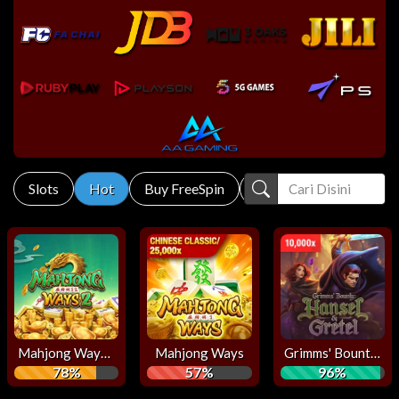
Slots
Hot
Buy FreeSpin
Table Games
Mahjong Ways 2
Mahjong Ways
Grimms' Bounty: Hansel & Gretel
78%
57%
96%