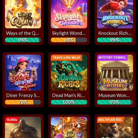
Ways of the Qilin
Skylight Wonders
Knockout Riches
94%
68%
96%
Diner Frenzy Spins
Dead Man's Riches
Museum Wonders
78%
100%
93%