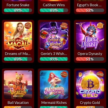
Fortune Snake
CaiShen Wins
Egypt's Book of Mystery
89%
83%
52%
Dreams of Macau
Genie's 3 Wishes
Opera Dynasty
83%
97%
51%
Bali Vacation
Mermaid Riches
Crypto Gold
60%
95%
67%