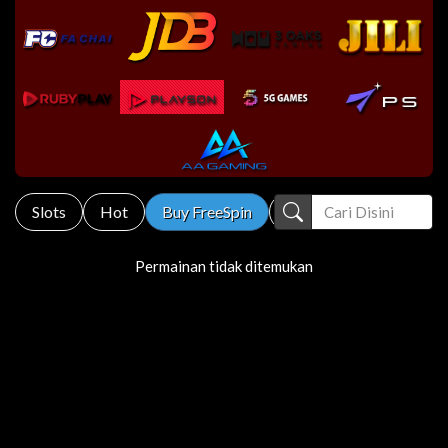
Slots
Hot
Buy FreeSpin
Table Games
Permainan tidak ditemukan