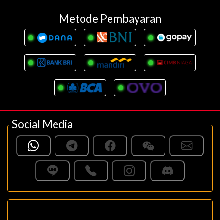
Metode Pembayaran
Social Media