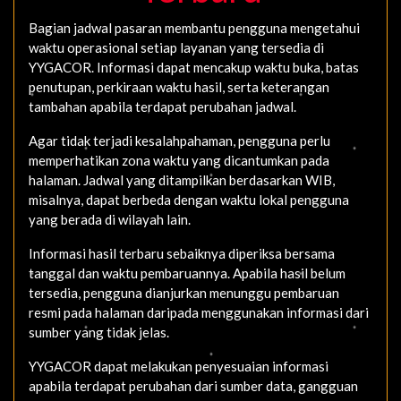
Bagian jadwal pasaran membantu pengguna mengetahui
waktu operasional setiap layanan yang tersedia di
YYGACOR. Informasi dapat mencakup waktu buka, batas
penutupan, perkiraan waktu hasil, serta keterangan
tambahan apabila terdapat perubahan jadwal.
Agar tidak terjadi kesalahpahaman, pengguna perlu
memperhatikan zona waktu yang dicantumkan pada
halaman. Jadwal yang ditampilkan berdasarkan WIB,
misalnya, dapat berbeda dengan waktu lokal pengguna
yang berada di wilayah lain.
Informasi hasil terbaru sebaiknya diperiksa bersama
tanggal dan waktu pembaruannya. Apabila hasil belum
tersedia, pengguna dianjurkan menunggu pembaruan
resmi pada halaman daripada menggunakan informasi dari
sumber yang tidak jelas.
YYGACOR dapat melakukan penyesuaian informasi
apabila terdapat perubahan dari sumber data, gangguan