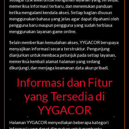
memeriksa informasi terbaru, dan menemukan panduan
ketika mengalami kendala akses. Setiap bagian disusun
menggunakan bahasa yang jelas agar dapat dipahami oleh
pengguna baru maupun pengguna yang sudah terbiasa
menggunakan layanan game online.
Selain memberikan kemudahan akses, YYGACOR berupaya
menyajikan informasi secara terstruktur. Pengunjung
dianjurkan untuk membaca petunjuk pada setiap layanan,
memeriksa kembali alamat halaman yang sedang
dikunjungi, dan menjaga keamanan data akun pribadi.
Informasi dan Fitur
yang Tersedia di
YYGACOR
Halaman YYGACOR menyediakan beberapa kategori
informasi yang dapat digunakan untuk membantu