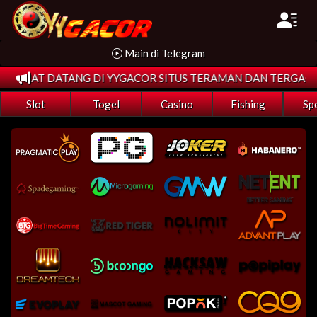
Main di Telegram
AMAT DATANG DI YYGACOR SITUS TERAMAN DAN TERGACOR
Slot
Togel
Casino
Fishing
Sp