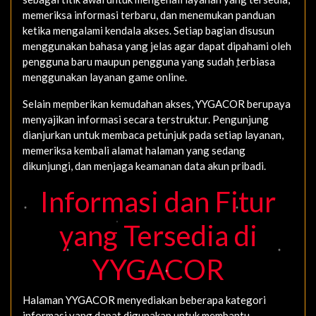
memeriksa informasi terbaru, dan menemukan panduan
ketika mengalami kendala akses. Setiap bagian disusun
menggunakan bahasa yang jelas agar dapat dipahami oleh
pengguna baru maupun pengguna yang sudah terbiasa
menggunakan layanan game online.
Selain memberikan kemudahan akses, YYGACOR berupaya
menyajikan informasi secara terstruktur. Pengunjung
dianjurkan untuk membaca petunjuk pada setiap layanan,
memeriksa kembali alamat halaman yang sedang
dikunjungi, dan menjaga keamanan data akun pribadi.
Informasi dan Fitur
yang Tersedia di
YYGACOR
Halaman YYGACOR menyediakan beberapa kategori
informasi yang dapat digunakan untuk membantu