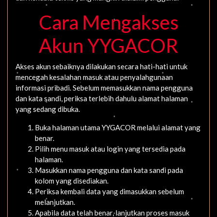
Cara Mengakses
Akun YYGACOR
Akses akun sebaiknya dilakukan secara hati-hati untuk
mencegah kesalahan masuk atau penyalahgunaan
informasi pribadi. Sebelum memasukkan nama pengguna
dan kata sandi, periksa terlebih dahulu alamat halaman
yang sedang dibuka.
Buka halaman utama YYGACOR melalui alamat yang
benar.
Pilih menu masuk atau login yang tersedia pada
halaman.
Masukkan nama pengguna dan kata sandi pada
kolom yang disediakan.
Periksa kembali data yang dimasukkan sebelum
melanjutkan.
Apabila data telah benar, lanjutkan proses masuk