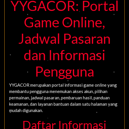
YYGACOR: Portal
Game Online,
Jadwal Pasaran
dan Informasi
Pengguna
YYGACOR merupakan portal informasi game online yang
membantu pengguna menemukan akses akun, pilihan
permainan, jadwal pasaran, pembaruan hasil, panduan
keamanan, dan layanan bantuan dalam satu halaman yang
mudah digunakan.
Daftar Informasi