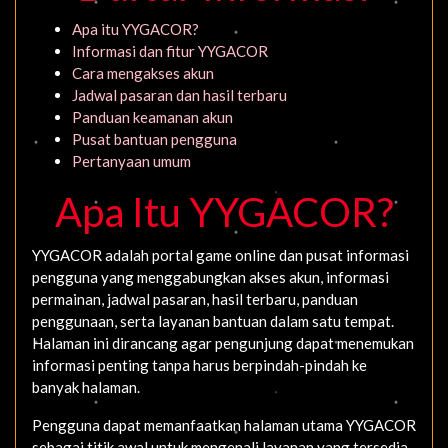
Apa itu YYGACOR?
Informasi dan fitur YYGACOR
Cara mengakses akun
Jadwal pasaran dan hasil terbaru
Panduan keamanan akun
Pusat bantuan pengguna
Pertanyaan umum
Apa Itu YYGACOR?
YYGACOR adalah portal game online dan pusat informasi
pengguna yang menggabungkan akses akun, informasi
permainan, jadwal pasaran, hasil terbaru, panduan
penggunaan, serta layanan bantuan dalam satu tempat.
Halaman ini dirancang agar pengunjung dapat menemukan
informasi penting tanpa harus berpindah-pindah ke
banyak halaman.
Pengguna dapat memanfaatkan halaman utama YYGACOR
sebagai titik awal untuk mengenali layanan yang tersedia,