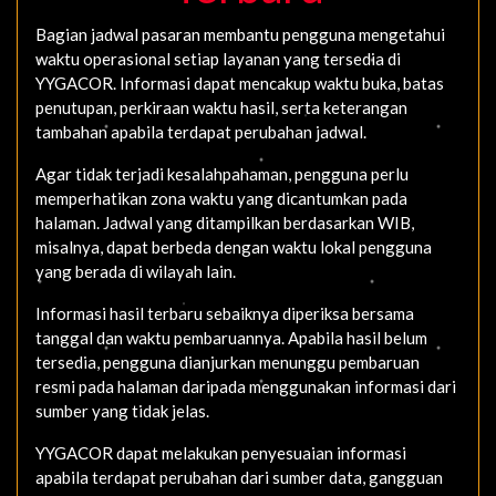
Bagian jadwal pasaran membantu pengguna mengetahui
waktu operasional setiap layanan yang tersedia di
YYGACOR. Informasi dapat mencakup waktu buka, batas
penutupan, perkiraan waktu hasil, serta keterangan
tambahan apabila terdapat perubahan jadwal.
Agar tidak terjadi kesalahpahaman, pengguna perlu
memperhatikan zona waktu yang dicantumkan pada
halaman. Jadwal yang ditampilkan berdasarkan WIB,
misalnya, dapat berbeda dengan waktu lokal pengguna
yang berada di wilayah lain.
Informasi hasil terbaru sebaiknya diperiksa bersama
tanggal dan waktu pembaruannya. Apabila hasil belum
tersedia, pengguna dianjurkan menunggu pembaruan
resmi pada halaman daripada menggunakan informasi dari
sumber yang tidak jelas.
YYGACOR dapat melakukan penyesuaian informasi
apabila terdapat perubahan dari sumber data, gangguan