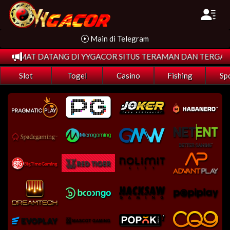
Main di Telegram
LAMAT DATANG DI YYGACOR SITUS TERAMAN DAN TERGACOR
Slot
Togel
Casino
Fishing
Sp