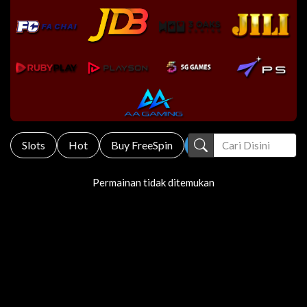
Slots
Hot
Buy FreeSpin
Table Games
Permainan tidak ditemukan