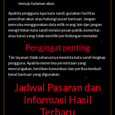
menuju halaman akun.
Apabila pengguna lupa kata sandi, gunakan fasilitas
pemulihan akun atau hubungi pusat bantuan. Jangan
mencoba menggunakan data milik orang lain dan jangan
mengirimkan kata sandi melalui pesan publik, komentar,
atau kanal yang tidak memiliki perlindungan memadai.
Pengingat penting
Tim layanan tidak seharusnya meminta kata sandi lengkap
pengguna. Apabila menerima permintaan yang
mencurigakan, hentikan komunikasi dan periksa kembali
kanal bantuan yang digunakan.
Jadwal Pasaran dan
Informasi Hasil
Terbaru