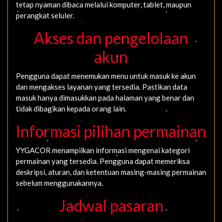
tetap nyaman dibaca melalui komputer, tablet, maupun
perangkat seluler.
Akses dan pengelolaan
akun
Pengguna dapat menemukan menu untuk masuk ke akun
dan mengakses layanan yang tersedia. Pastikan data
masuk hanya dimasukkan pada halaman yang benar dan
tidak dibagikan kepada orang lain.
Informasi pilihan permainan
YYGACOR menampilkan informasi mengenai kategori
permainan yang tersedia. Pengguna dapat memeriksa
deskripsi, aturan, dan ketentuan masing-masing permainan
sebelum menggunakannya.
Jadwal pasaran