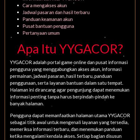
Cara mengakses akun
Jadwal pasaran dan hasil terbaru
Panduan keamanan akun
Pusat bantuan pengguna
Pertanyaan umum
Apa Itu YYGACOR?
YYGACOR adalah portal game online dan pusat informasi
pengguna yang menggabungkan akses akun, informasi
permainan, jadwal pasaran, hasil terbaru, panduan
penggunaan, serta layanan bantuan dalam satu tempat.
Halaman ini dirancang agar pengunjung dapat menemukan
informasi penting tanpa harus berpindah-pindah ke
banyak halaman.
Pengguna dapat memanfaatkan halaman utama YYGACOR
sebagai titik awal untuk mengenali layanan yang tersedia,
memeriksa informasi terbaru, dan menemukan panduan
ketika mengalami kendala akses. Setiap bagian disusun