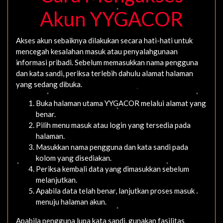
Akun YYGACOR
Akses akun sebaiknya dilakukan secara hati-hati untuk
mencegah kesalahan masuk atau penyalahgunaan
informasi pribadi. Sebelum memasukkan nama pengguna
dan kata sandi, periksa terlebih dahulu alamat halaman
yang sedang dibuka.
Buka halaman utama YYGACOR melalui alamat yang
benar.
Pilih menu masuk atau login yang tersedia pada
halaman.
Masukkan nama pengguna dan kata sandi pada
kolom yang disediakan.
Periksa kembali data yang dimasukkan sebelum
melanjutkan.
Apabila data telah benar, lanjutkan proses masuk
menuju halaman akun.
Apabila pengguna lupa kata sandi, gunakan fasilitas