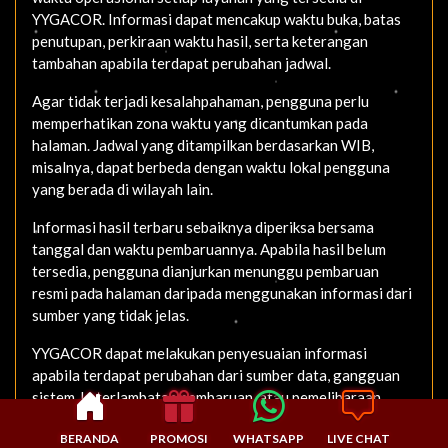
YYGACOR. Informasi dapat mencakup waktu buka, batas
penutupan, perkiraan waktu hasil, serta keterangan
tambahan apabila terdapat perubahan jadwal.
Agar tidak terjadi kesalahpahaman, pengguna perlu
memperhatikan zona waktu yang dicantumkan pada
halaman. Jadwal yang ditampilkan berdasarkan WIB,
misalnya, dapat berbeda dengan waktu lokal pengguna
yang berada di wilayah lain.
Informasi hasil terbaru sebaiknya diperiksa bersama
tanggal dan waktu pembaruannya. Apabila hasil belum
tersedia, pengguna dianjurkan menunggu pembaruan
resmi pada halaman daripada menggunakan informasi dari
sumber yang tidak jelas.
YYGACOR dapat melakukan penyesuaian informasi
apabila terdapat perubahan dari sumber data, gangguan
sistem, keterlambatan pembaruan, atau pemeliharaan
layanan. Muat ulang halaman secara berkala untuk melihat
BERANDA
PROMOSI
WHATSAPP
LIVE CHAT
informasi terbaru yang telah diterbitkan.