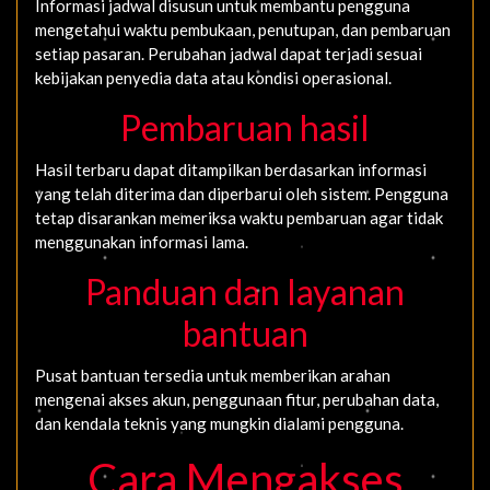
Informasi jadwal disusun untuk membantu pengguna
mengetahui waktu pembukaan, penutupan, dan pembaruan
setiap pasaran. Perubahan jadwal dapat terjadi sesuai
kebijakan penyedia data atau kondisi operasional.
Pembaruan hasil
Hasil terbaru dapat ditampilkan berdasarkan informasi
yang telah diterima dan diperbarui oleh sistem. Pengguna
tetap disarankan memeriksa waktu pembaruan agar tidak
menggunakan informasi lama.
Panduan dan layanan
bantuan
Pusat bantuan tersedia untuk memberikan arahan
mengenai akses akun, penggunaan fitur, perubahan data,
dan kendala teknis yang mungkin dialami pengguna.
Cara Mengakses