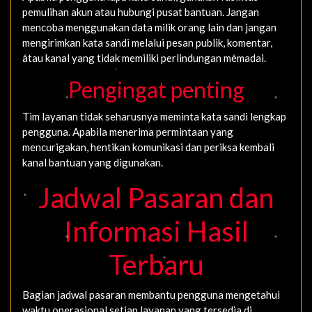
pemulihan akun atau hubungi pusat bantuan. Jangan
mencoba menggunakan data milik orang lain dan jangan
mengirimkan kata sandi melalui pesan publik, komentar,
atau kanal yang tidak memiliki perlindungan memadai.
Pengingat penting
Tim layanan tidak seharusnya meminta kata sandi lengkap
pengguna. Apabila menerima permintaan yang
mencurigakan, hentikan komunikasi dan periksa kembali
kanal bantuan yang digunakan.
Jadwal Pasaran dan
Informasi Hasil
Terbaru
Bagian jadwal pasaran membantu pengguna mengetahui
waktu operasional setiap layanan yang tersedia di