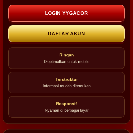
LOGIN YYGACOR
DAFTAR AKUN
Ringan
Dioptimalkan untuk mobile
Terstruktur
Informasi mudah ditemukan
Responsif
Nyaman di berbagai layar