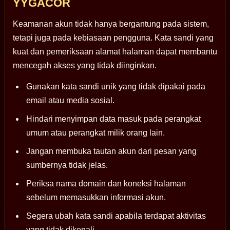
YYGACOR
Keamanan akun tidak hanya bergantung pada sistem,
tetapi juga pada kebiasaan pengguna. Kata sandi yang
kuat dan pemeriksaan alamat halaman dapat membantu
mencegah akses yang tidak diinginkan.
Gunakan kata sandi unik yang tidak dipakai pada
email atau media sosial.
Hindari menyimpan data masuk pada perangkat
umum atau perangkat milik orang lain.
Jangan membuka tautan akun dari pesan yang
sumbernya tidak jelas.
Periksa nama domain dan koneksi halaman
sebelum memasukkan informasi akun.
Segera ubah kata sandi apabila terdapat aktivitas
yang tidak dikenali.