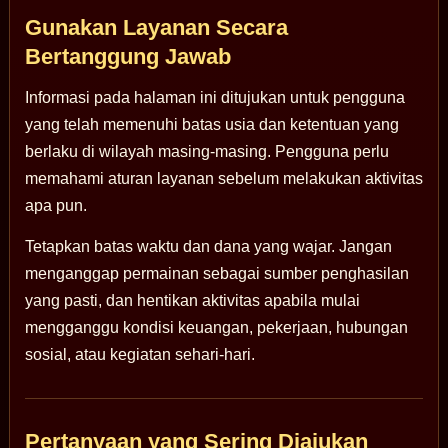
Gunakan Layanan Secara
Bertanggung Jawab
Informasi pada halaman ini ditujukan untuk pengguna
yang telah memenuhi batas usia dan ketentuan yang
berlaku di wilayah masing-masing. Pengguna perlu
memahami aturan layanan sebelum melakukan aktivitas
apa pun.
Tetapkan batas waktu dan dana yang wajar. Jangan
menganggap permainan sebagai sumber penghasilan
yang pasti, dan hentikan aktivitas apabila mulai
mengganggu kondisi keuangan, pekerjaan, hubungan
sosial, atau kegiatan sehari-hari.
Pertanyaan yang Sering Diajukan