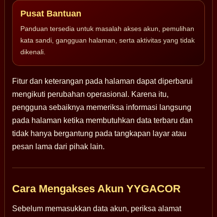
Pusat Bantuan
Panduan tersedia untuk masalah akses akun, pemulihan
kata sandi, gangguan halaman, serta aktivitas yang tidak
dikenali.
Fitur dan keterangan pada halaman dapat diperbarui
mengikuti perubahan operasional. Karena itu,
pengguna sebaiknya memeriksa informasi langsung
pada halaman ketika membutuhkan data terbaru dan
tidak hanya bergantung pada tangkapan layar atau
pesan lama dari pihak lain.
Cara Mengakses Akun YYGACOR
Sebelum memasukkan data akun, periksa alamat