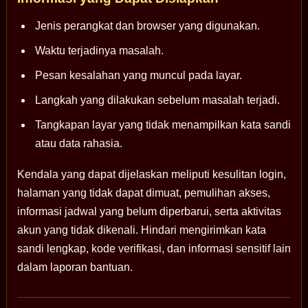
Jenis perangkat dan browser yang digunakan.
Waktu terjadinya masalah.
Pesan kesalahan yang muncul pada layar.
Langkah yang dilakukan sebelum masalah terjadi.
Tangkapan layar yang tidak menampilkan kata sandi
atau data rahasia.
Kendala yang dapat dijelaskan meliputi kesulitan login,
halaman yang tidak dapat dimuat, pemulihan akses,
informasi jadwal yang belum diperbarui, serta aktivitas
akun yang tidak dikenali. Hindari mengirimkan kata
sandi lengkap, kode verifikasi, dan informasi sensitif lain
dalam laporan bantuan.