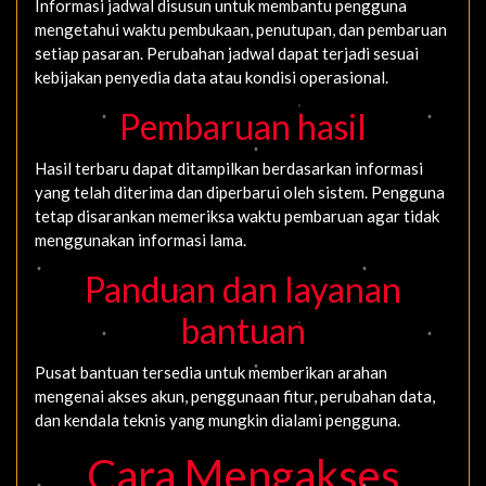
Informasi jadwal disusun untuk membantu pengguna
mengetahui waktu pembukaan, penutupan, dan pembaruan
setiap pasaran. Perubahan jadwal dapat terjadi sesuai
kebijakan penyedia data atau kondisi operasional.
Pembaruan hasil
Hasil terbaru dapat ditampilkan berdasarkan informasi
yang telah diterima dan diperbarui oleh sistem. Pengguna
tetap disarankan memeriksa waktu pembaruan agar tidak
menggunakan informasi lama.
Panduan dan layanan
bantuan
Pusat bantuan tersedia untuk memberikan arahan
mengenai akses akun, penggunaan fitur, perubahan data,
dan kendala teknis yang mungkin dialami pengguna.
Cara Mengakses