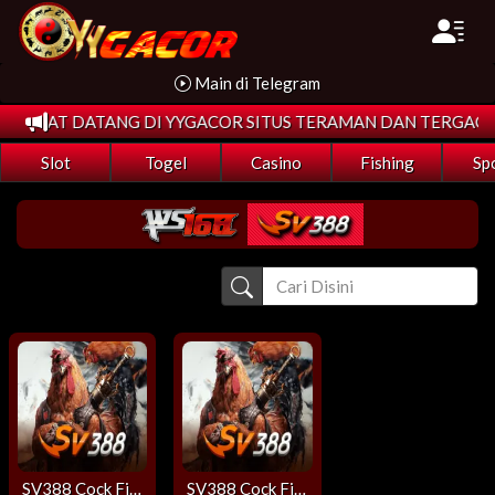
Main di Telegram
AMAT DATANG DI YYGACOR SITUS TERAMAN DAN TERGACOR
Slot
Togel
Casino
Fishing
Sp
SV388 Cock Fighting PH
SV388 Cock Fighting TH