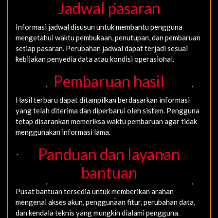
Jadwal pasaran
Informasi jadwal disusun untuk membantu pengguna
mengetahui waktu pembukaan, penutupan, dan pembaruan
setiap pasaran. Perubahan jadwal dapat terjadi sesuai
kebijakan penyedia data atau kondisi operasional.
Pembaruan hasil
Hasil terbaru dapat ditampilkan berdasarkan informasi
yang telah diterima dan diperbarui oleh sistem. Pengguna
tetap disarankan memeriksa waktu pembaruan agar tidak
menggunakan informasi lama.
Panduan dan layanan
bantuan
Pusat bantuan tersedia untuk memberikan arahan
mengenai akses akun, penggunaan fitur, perubahan data,
dan kendala teknis yang mungkin dialami pengguna.