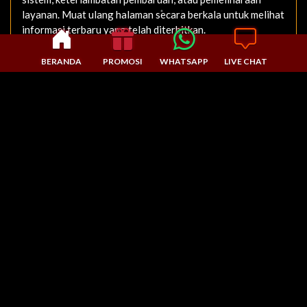
layanan. Muat ulang halaman secara berkala untuk melihat
informasi terbaru yang telah diterbitkan.
Panduan Menjaga
BERANDA
PROMOSI
WHATSAPP
LIVE CHAT
Keamanan Akun
YYGACOR
Keamanan akun merupakan tanggung jawab bersama
antara pengelola layanan dan pengguna. Langkah
sederhana seperti menggunakan kata sandi yang kuat dan
memeriksa alamat situs dapat mengurangi risiko akses
tidak sah.
Gunakan kombinasi kata sandi yang berbeda dari
akun media sosial atau email.
Jangan membagikan nama pengguna, kata sandi,
kode verifikasi, atau data pribadi kepada orang lain.
Hindari membuka tautan akun dari pesan yang tidak