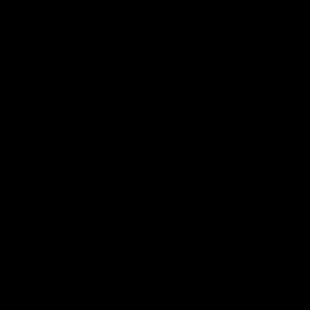
LISENSI
KERAHASIAAN