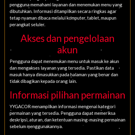
pengguna memahami layanan dan menemukan menu yang
dibutuhkan. Informasi ditampilkan secara ringkas agar
tetap nyaman dibaca melalui komputer, tablet, maupun
perangkat seluler.
Akses dan pengelolaan
akun
Pengguna dapat menemukan menu untuk masuk ke akun
dan mengakses layanan yang tersedia. Pastikan data
masuk hanya dimasukkan pada halaman yang benar dan
tidak dibagikan kepada orang lain.
Informasi pilihan permainan
YYGACOR menampilkan informasi mengenai kategori
permainan yang tersedia. Pengguna dapat memeriksa
deskripsi, aturan, dan ketentuan masing-masing permainan
sebelum menggunakannya.