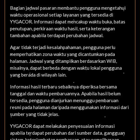
Bagian jadwal pasaran membantu pengguna mengetahui
waktu operasional setiap layanan yang tersedia di
YYGACOR. Informasi dapat mencakup waktu buka, batas
penutupan, perkiraan waktu hasil, serta keterangan
tambahan apabila terdapat perubahan jadwal.
Agar tidak terjadi kesalahpahaman, pengguna perlu
memperhatikan zona waktu yang dicantumkan pada
halaman. Jadwal yang ditampilkan berdasarkan WIB,
misalnya, dapat berbeda dengan waktu lokal pengguna
yang berada di wilayah lain.
Informasi hasil terbaru sebaiknya diperiksa bersama
tanggal dan waktu pembaruannya. Apabila hasil belum
tersedia, pengguna dianjurkan menunggu pembaruan
resmi pada halaman daripada menggunakan informasi dari
sumber yang tidak jelas.
YYGACOR dapat melakukan penyesuaian informasi
apabila terdapat perubahan dari sumber data, gangguan
sistem, keterlambatan pembaruan, atau pemeliharaan