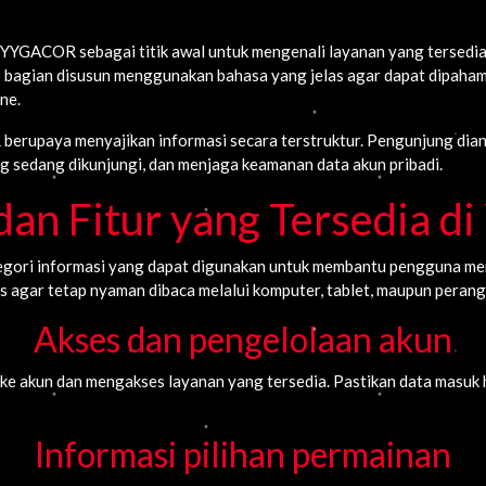
GACOR sebagai titik awal untuk mengenali layanan yang tersedia,
ap bagian disusun menggunakan bahasa yang jelas agar dapat dipah
ne.
erupaya menyajikan informasi secara terstruktur. Pengunjung dian
g sedang dikunjungi, dan menjaga keamanan data akun pribadi.
 dan Fitur yang Tersedia 
ori informasi yang dapat digunakan untuk membantu pengguna m
s agar tetap nyaman dibaca melalui komputer, tablet, maupun perangk
Akses dan pengelolaan akun
 akun dan mengakses layanan yang tersedia. Pastikan data masuk 
Informasi pilihan permainan