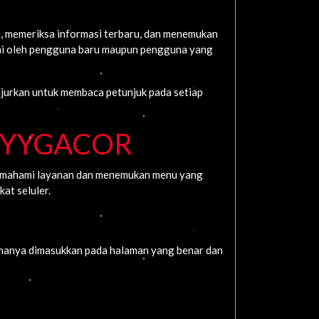
 memeriksa informasi terbaru, dan menemukan
ami oleh pengguna baru maupun pengguna yang
jurkan untuk membaca petunjuk pada setiap
di YYGACOR
emahami layanan dan menemukan menu yang
at seluler.
hanya dimasukkan pada halaman yang benar dan