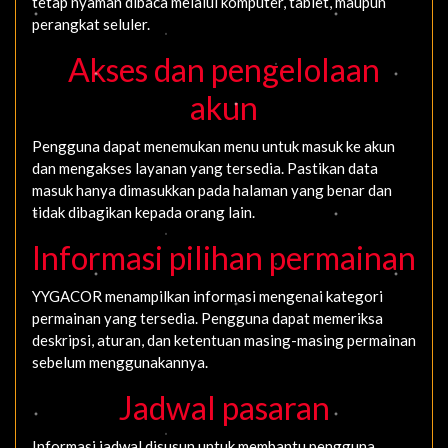
tetap nyaman dibaca melalui komputer, tablet, maupun
perangkat seluler.
Akses dan pengelolaan
akun
Pengguna dapat menemukan menu untuk masuk ke akun
dan mengakses layanan yang tersedia. Pastikan data
masuk hanya dimasukkan pada halaman yang benar dan
tidak dibagikan kepada orang lain.
Informasi pilihan permainan
YYGACOR menampilkan informasi mengenai kategori
permainan yang tersedia. Pengguna dapat memeriksa
deskripsi, aturan, dan ketentuan masing-masing permainan
sebelum menggunakannya.
Jadwal pasaran
Informasi jadwal disusun untuk membantu pengguna