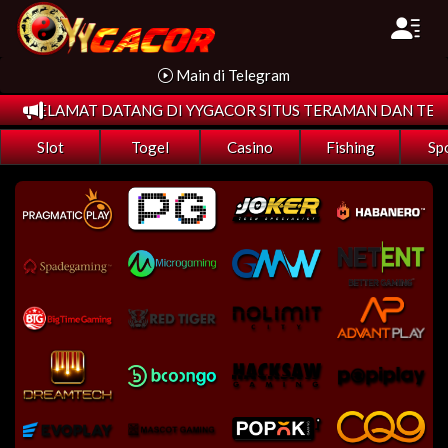
Main di Telegram
SELAMAT DATANG DI YYGACOR SITUS TERAMAN DAN TERGAC
Slot
Togel
Casino
Fishing
Sp