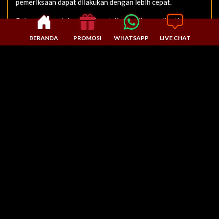
pemeriksaan dapat dilakukan dengan lebih cepat.
Beberapa kendala yang dapat disampaikan meliputi:
BERANDA
PROMOSI
WHATSAPP
LIVE CHAT
Kesulitan masuk ke halaman akun.
Lupa kata sandi atau memerlukan pemulihan akses.
Halaman tidak dapat dibuka atau dimuat dengan
benar.
Informasi jadwal belum diperbarui.
Menu atau fitur tidak berfungsi sebagaimana
mestinya.
Adanya aktivitas akun yang tidak dikenali.
Ketika mengirim laporan, jelaskan jenis perangkat,
browser yang digunakan, waktu terjadinya masalah, dan
pesan kesalahan yang muncul. Hindari mengirim kata
sandi, kode rahasia, atau data sensitif lainnya.
Gunakan Informasi
YYGACOR Secara