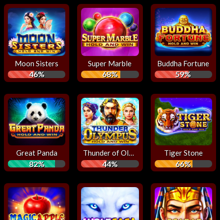
Moon Sisters
Super Marble
Buddha Fortune
46%
68%
59%
Great Panda
Thunder of Olympus
Tiger Stone
82%
44%
66%