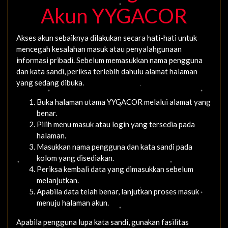
Akun YYGACOR
Akses akun sebaiknya dilakukan secara hati-hati untuk
mencegah kesalahan masuk atau penyalahgunaan
informasi pribadi. Sebelum memasukkan nama pengguna
dan kata sandi, periksa terlebih dahulu alamat halaman
yang sedang dibuka.
Buka halaman utama YYGACOR melalui alamat yang
benar.
Pilih menu masuk atau login yang tersedia pada
halaman.
Masukkan nama pengguna dan kata sandi pada
kolom yang disediakan.
Periksa kembali data yang dimasukkan sebelum
melanjutkan.
Apabila data telah benar, lanjutkan proses masuk
menuju halaman akun.
Apabila pengguna lupa kata sandi, gunakan fasilitas