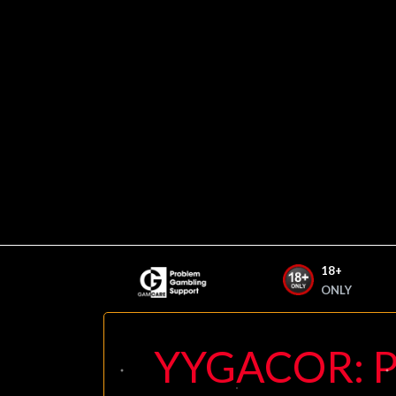
18+
ONLY
YYGACOR: Po