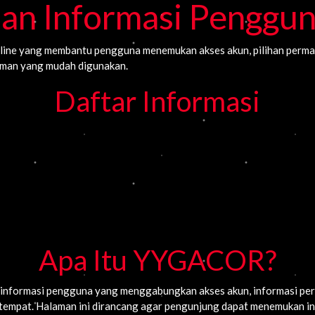
an Informasi Penggu
ne yang membantu pengguna menemukan akses akun, pilihan permain
aman yang mudah digunakan.
Daftar Informasi
Apa Itu YYGACOR?
nformasi pengguna yang menggabungkan akses akun, informasi perma
tempat. Halaman ini dirancang agar pengunjung dapat menemukan in