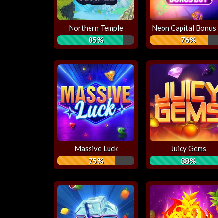
Northern Temple
Ne
85%
76%
Massive Luck
Juicy Gems
75%
88%