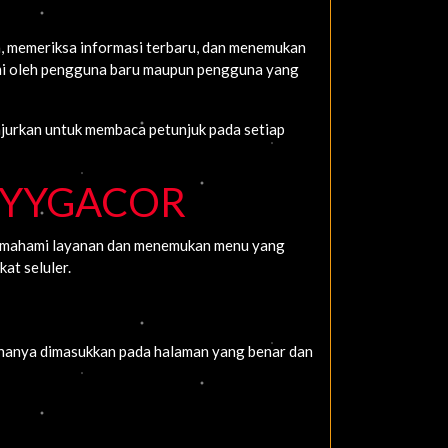
 memeriksa informasi terbaru, dan menemukan
ami oleh pengguna baru maupun pengguna yang
jurkan untuk membaca petunjuk pada setiap
di YYGACOR
emahami layanan dan menemukan menu yang
at seluler.
hanya dimasukkan pada halaman yang benar dan