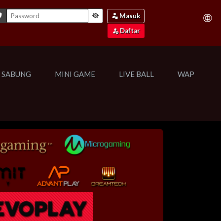
🌐
Masuk
Daftar
SABUNG
MINI GAME
LIVE BALL
WAP