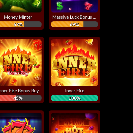
Money Minter
Massive Luck Bonus Buy
63%
69%
nner Fire Bonus Buy
Inner Fire
45%
100%