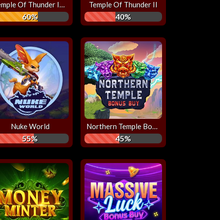
Temple Of Thunder II Bonus Buy
Temple Of Thunder II
60%
40%
Nuke World
Northern Temple Bonus Buy
55%
45%