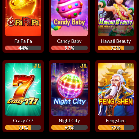
Fa Fa Fa
Candy Baby
Hawaii Beauty
44%
57%
72%
Crazy777
Night City
Fengshen
71%
60%
73%