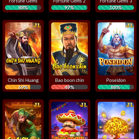
Fortune Gems
Fortune Gems 2
Fortune Gems 3
88%
97%
100%
Chin Shi Huang
Bao boon chin
Poseidon
69%
49%
88%