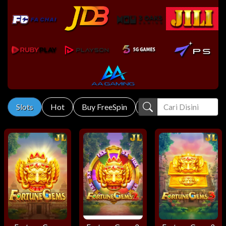
Slots
Hot
Buy FreeSpin
Table Games