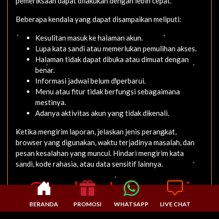
pemeriksaan dapat dilakukan dengan lebih cepat.
Beberapa kendala yang dapat disampaikan meliputi:
Kesulitan masuk ke halaman akun.
Lupa kata sandi atau memerlukan pemulihan akses.
Halaman tidak dapat dibuka atau dimuat dengan
benar.
Informasi jadwal belum diperbarui.
Menu atau fitur tidak berfungsi sebagaimana
mestinya.
Adanya aktivitas akun yang tidak dikenali.
Ketika mengirim laporan, jelaskan jenis perangkat,
browser yang digunakan, waktu terjadinya masalah, dan
pesan kesalahan yang muncul. Hindari mengirim kata
sandi, kode rahasia, atau data sensitif lainnya.
Gunakan Informasi
YYGACOR Secara
BERANDA
PROMOSI
WHATSAPP
LIVE CHAT