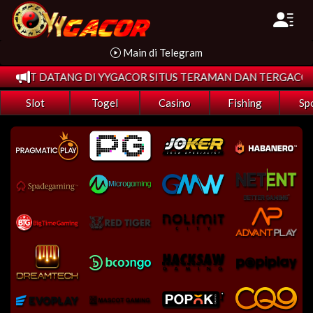
Main di Telegram
T DATANG DI YYGACOR SITUS TERAMAN DAN TERGACOR
Slot
Togel
Casino
Fishing
Sp