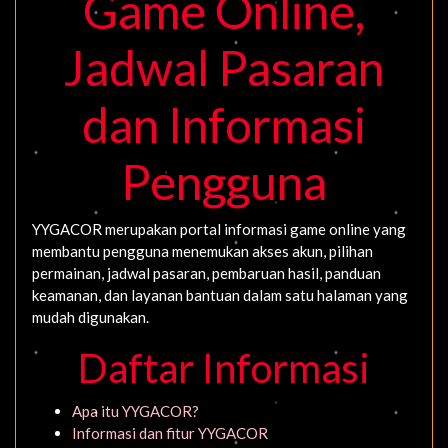
Game Online,
Jadwal Pasaran
dan Informasi
Pengguna
YYGACOR merupakan portal informasi game online yang
membantu pengguna menemukan akses akun, pilihan
permainan, jadwal pasaran, pembaruan hasil, panduan
keamanan, dan layanan bantuan dalam satu halaman yang
mudah digunakan.
Daftar Informasi
Apa itu YYGACOR?
Informasi dan fitur YYGACOR