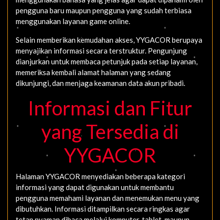
pengguna baru maupun pengguna yang sudah terbiasa
menggunakan layanan game online.
Selain memberikan kemudahan akses, YYGACOR berupaya
menyajikan informasi secara terstruktur. Pengunjung
dianjurkan untuk membaca petunjuk pada setiap layanan,
memeriksa kembali alamat halaman yang sedang
dikunjungi, dan menjaga keamanan data akun pribadi.
Informasi dan Fitur
yang Tersedia di
YYGACOR
Halaman YYGACOR menyediakan beberapa kategori
informasi yang dapat digunakan untuk membantu
pengguna memahami layanan dan menemukan menu yang
dibutuhkan. Informasi ditampilkan secara ringkas agar
tetap nyaman dibaca melalui komputer, tablet, maupun