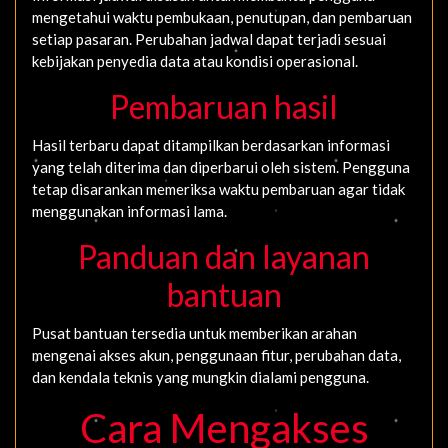
mengetahui waktu pembukaan, penutupan, dan pembaruan
setiap pasaran. Perubahan jadwal dapat terjadi sesuai
kebijakan penyedia data atau kondisi operasional.
Pembaruan hasil
Hasil terbaru dapat ditampilkan berdasarkan informasi
yang telah diterima dan diperbarui oleh sistem. Pengguna
tetap disarankan memeriksa waktu pembaruan agar tidak
menggunakan informasi lama.
Panduan dan layanan
bantuan
Pusat bantuan tersedia untuk memberikan arahan
mengenai akses akun, penggunaan fitur, perubahan data,
dan kendala teknis yang mungkin dialami pengguna.
Cara Mengakses