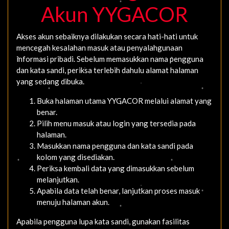
Akun YYGACOR
Akses akun sebaiknya dilakukan secara hati-hati untuk
mencegah kesalahan masuk atau penyalahgunaan
informasi pribadi. Sebelum memasukkan nama pengguna
dan kata sandi, periksa terlebih dahulu alamat halaman
yang sedang dibuka.
Buka halaman utama YYGACOR melalui alamat yang
benar.
Pilih menu masuk atau login yang tersedia pada
halaman.
Masukkan nama pengguna dan kata sandi pada
kolom yang disediakan.
Periksa kembali data yang dimasukkan sebelum
melanjutkan.
Apabila data telah benar, lanjutkan proses masuk
menuju halaman akun.
Apabila pengguna lupa kata sandi, gunakan fasilitas