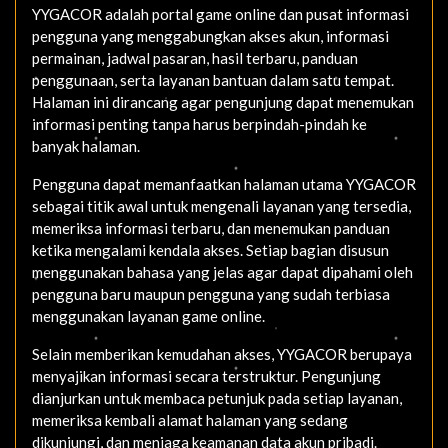
YYGACOR adalah portal game online dan pusat informasi
pengguna yang menggabungkan akses akun, informasi
permainan, jadwal pasaran, hasil terbaru, panduan
penggunaan, serta layanan bantuan dalam satu tempat.
Halaman ini dirancang agar pengunjung dapat menemukan
informasi penting tanpa harus berpindah-pindah ke
banyak halaman.
Pengguna dapat memanfaatkan halaman utama YYGACOR
sebagai titik awal untuk mengenali layanan yang tersedia,
memeriksa informasi terbaru, dan menemukan panduan
ketika mengalami kendala akses. Setiap bagian disusun
menggunakan bahasa yang jelas agar dapat dipahami oleh
pengguna baru maupun pengguna yang sudah terbiasa
menggunakan layanan game online.
Selain memberikan kemudahan akses, YYGACOR berupaya
menyajikan informasi secara terstruktur. Pengunjung
dianjurkan untuk membaca petunjuk pada setiap layanan,
memeriksa kembali alamat halaman yang sedang
dikunjungi, dan menjaga keamanan data akun pribadi.