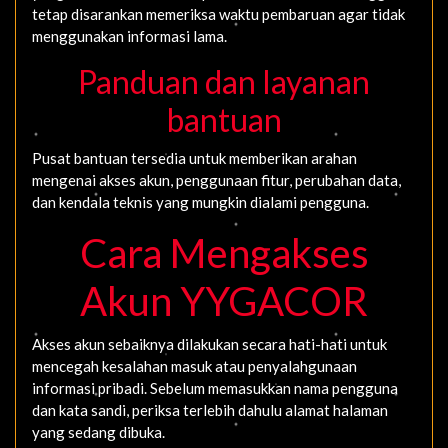
tetap disarankan memeriksa waktu pembaruan agar tidak
menggunakan informasi lama.
Panduan dan layanan
bantuan
Pusat bantuan tersedia untuk memberikan arahan
mengenai akses akun, penggunaan fitur, perubahan data,
dan kendala teknis yang mungkin dialami pengguna.
Cara Mengakses
Akun YYGACOR
Akses akun sebaiknya dilakukan secara hati-hati untuk
mencegah kesalahan masuk atau penyalahgunaan
informasi pribadi. Sebelum memasukkan nama pengguna
dan kata sandi, periksa terlebih dahulu alamat halaman
yang sedang dibuka.