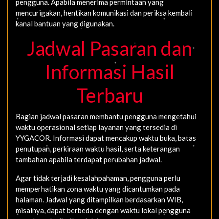
pengguna. Apabila menerima permintaan yang
mencurigakan, hentikan komunikasi dan periksa kembali
kanal bantuan yang digunakan.
Jadwal Pasaran dan
Informasi Hasil
Terbaru
Bagian jadwal pasaran membantu pengguna mengetahui
waktu operasional setiap layanan yang tersedia di
YYGACOR. Informasi dapat mencakup waktu buka, batas
penutupan, perkiraan waktu hasil, serta keterangan
tambahan apabila terdapat perubahan jadwal.
Agar tidak terjadi kesalahpahaman, pengguna perlu
memperhatikan zona waktu yang dicantumkan pada
halaman. Jadwal yang ditampilkan berdasarkan WIB,
misalnya, dapat berbeda dengan waktu lokal pengguna