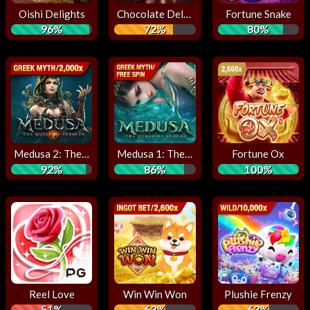
Oishi Delights
Chocolate Deluxe
Fortune Snake
96%
72%
80%
Medusa 2: The Quest of Perseus
Medusa 1: The Curse of Athena
Fortune Ox
92%
86%
100%
Reel Love
Win Win Won
Plushie Frenzy
51%
63%
63%