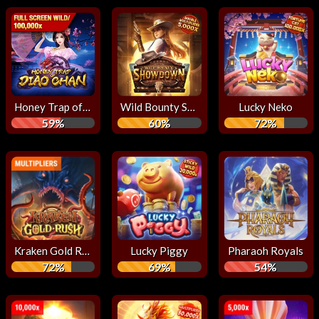
Honey Trap of Diao Chan
Wild Bounty Showdown
Lucky Neko
59%
60%
72%
Kraken Gold Rush
Lucky Piggy
Pharaoh Royals
72%
69%
54%