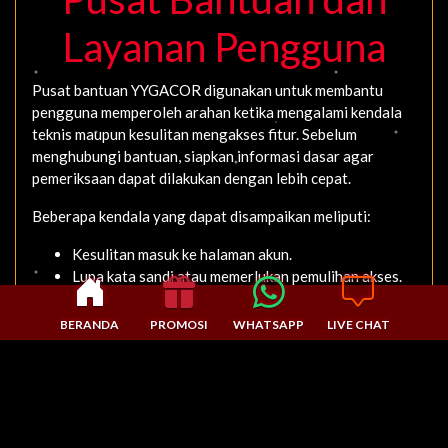
Layanan Pengguna
Pusat bantuan YYGACOR digunakan untuk membantu
pengguna memperoleh arahan ketika mengalami kendala
teknis maupun kesulitan mengakses fitur. Sebelum
menghubungi bantuan, siapkan informasi dasar agar
pemeriksaan dapat dilakukan dengan lebih cepat.
Beberapa kendala yang dapat disampaikan meliputi:
Kesulitan masuk ke halaman akun.
Lupa kata sandi atau memerlukan pemulihan akses.
Halaman tidak dapat dibuka atau dimuat dengan
benar.
BERANDA
PROMOSI
WHATSAPP
LIVE CHAT
Informasi jadwal belum diperbarui.
Menu atau fitur tidak berfungsi sebagaimana
mestinya.
Adanya aktivitas akun yang tidak dikenali.
Ketika mengirim laporan, jelaskan jenis perangkat,