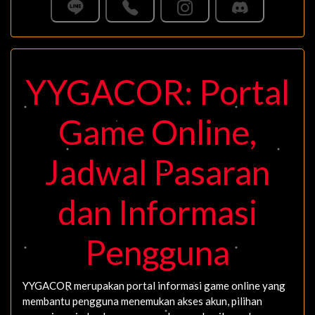
YYGACOR: Portal
Game Online,
Jadwal Pasaran
dan Informasi
Pengguna
YYGACOR merupakan portal informasi game online yang
membantu pengguna menemukan akses akun, pilihan