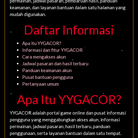
permainan, jadwal pasaran, pembaruan hasil, panduan
keamanan, dan layanan bantuan dalam satu halaman yang
mudah digunakan.
Daftar Informasi
Apa itu YYGACOR?
Informasi dan fitur YYGACOR
Cara mengakses akun
Jadwal pasaran dan hasil terbaru
Panduan keamanan akun
Pusat bantuan pengguna
Pertanyaan umum
Apa Itu YYGACOR?
YYGACOR adalah portal game online dan pusat informasi
pengguna yang menggabungkan akses akun, informasi
permainan, jadwal pasaran, hasil terbaru, panduan
penggunaan, serta layanan bantuan dalam satu tempat.