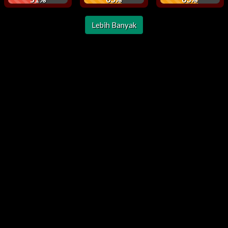
Lebih Banyak