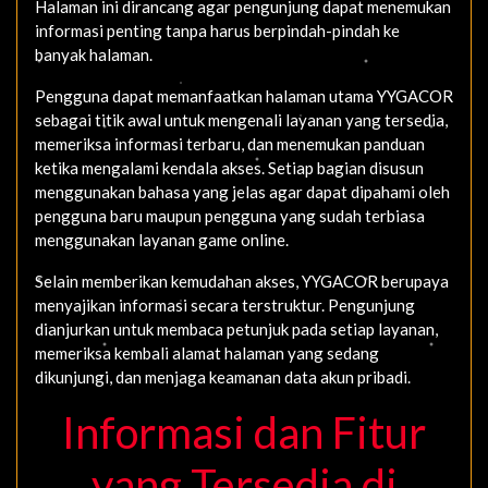
Halaman ini dirancang agar pengunjung dapat menemukan
informasi penting tanpa harus berpindah-pindah ke
banyak halaman.
Pengguna dapat memanfaatkan halaman utama YYGACOR
sebagai titik awal untuk mengenali layanan yang tersedia,
memeriksa informasi terbaru, dan menemukan panduan
ketika mengalami kendala akses. Setiap bagian disusun
menggunakan bahasa yang jelas agar dapat dipahami oleh
pengguna baru maupun pengguna yang sudah terbiasa
menggunakan layanan game online.
Selain memberikan kemudahan akses, YYGACOR berupaya
menyajikan informasi secara terstruktur. Pengunjung
dianjurkan untuk membaca petunjuk pada setiap layanan,
memeriksa kembali alamat halaman yang sedang
dikunjungi, dan menjaga keamanan data akun pribadi.
Informasi dan Fitur
yang Tersedia di