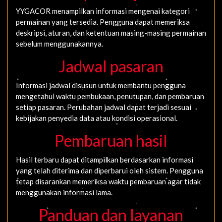
YYGACOR menampilkan informasi mengenai kategori
permainan yang tersedia. Pengguna dapat memeriksa
deskripsi, aturan, dan ketentuan masing-masing permainan
sebelum menggunakannya.
Jadwal pasaran
Informasi jadwal disusun untuk membantu pengguna
mengetahui waktu pembukaan, penutupan, dan pembaruan
setiap pasaran. Perubahan jadwal dapat terjadi sesuai
kebijakan penyedia data atau kondisi operasional.
Pembaruan hasil
Hasil terbaru dapat ditampilkan berdasarkan informasi
yang telah diterima dan diperbarui oleh sistem. Pengguna
tetap disarankan memeriksa waktu pembaruan agar tidak
menggunakan informasi lama.
Panduan dan layanan