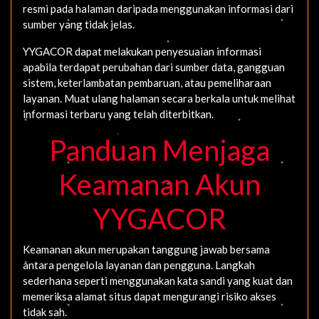
resmi pada halaman daripada menggunakan informasi dari
sumber yang tidak jelas.
YYGACOR dapat melakukan penyesuaian informasi
apabila terdapat perubahan dari sumber data, gangguan
sistem, keterlambatan pembaruan, atau pemeliharaan
layanan. Muat ulang halaman secara berkala untuk melihat
informasi terbaru yang telah diterbitkan.
Panduan Menjaga
Keamanan Akun
YYGACOR
Keamanan akun merupakan tanggung jawab bersama
antara pengelola layanan dan pengguna. Langkah
sederhana seperti menggunakan kata sandi yang kuat dan
memeriksa alamat situs dapat mengurangi risiko akses
tidak sah.