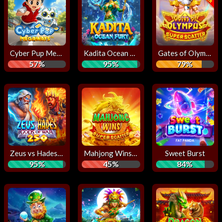
Cyber Pup Megaways
Kadita Ocean Fury
Gates of Olympus Super Scatter
57%
95%
79%
Zeus vs Hades - Gods of War 250
Mahjong Wins Super Scatter
Sweet Burst
95%
45%
84%