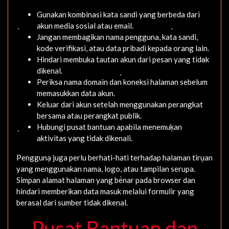
Gunakan kombinasi kata sandi yang berbeda dari
akun media sosial atau email.
Jangan membagikan nama pengguna, kata sandi,
kode verifikasi, atau data pribadi kepada orang lain.
Hindari membuka tautan akun dari pesan yang tidak
dikenal.
Periksa nama domain dan koneksi halaman sebelum
memasukkan data akun.
Keluar dari akun setelah menggunakan perangkat
bersama atau perangkat publik.
Hubungi pusat bantuan apabila menemukan
aktivitas yang tidak dikenali.
Pengguna juga perlu berhati-hati terhadap halaman tiruan
yang menggunakan nama, logo, atau tampilan serupa.
Simpan alamat halaman yang benar pada browser dan
hindari memberikan data masuk melalui formulir yang
berasal dari sumber tidak dikenal.
Pusat Bantuan dan