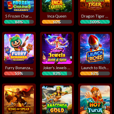
5 Frozen Charms Megaways
Inca Queen
Dragon Tiger Fortunes
84%
60%
100%
Furry Bonanza Megaways
Joker's Jewels Hold & Spin
Launch to Riches
55%
83%
62%