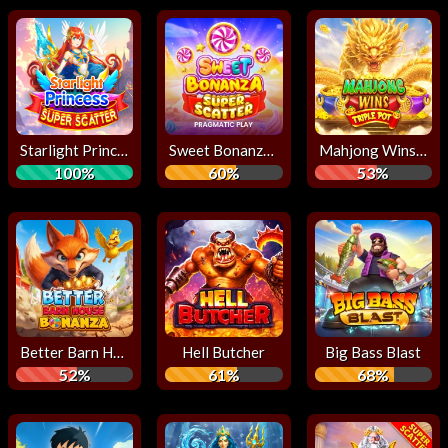
Starlight Princess Super Scatter
Sweet Bonanza Super Scatter
Mahjong Wins Triple Pot
100%
60%
53%
Better Barn House Bonanza
Hell Butcher
Big Bass Blast
52%
61%
68%