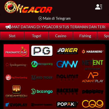
Main di Telegram
LAMAT DATANG DI YYGACOR SITUS TERAMAN DAN TERGACOR
Slot
Togel
Casino
Fishing
Sp