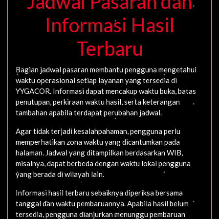
Jadwal Pasaran dan
Informasi Hasil
Terbaru
Bagian jadwal pasaran membantu pengguna mengetahui
waktu operasional setiap layanan yang tersedia di
YYGACOR. Informasi dapat mencakup waktu buka, batas
penutupan, perkiraan waktu hasil, serta keterangan
tambahan apabila terdapat perubahan jadwal.
Agar tidak terjadi kesalahpahaman, pengguna perlu
memperhatikan zona waktu yang dicantumkan pada
halaman. Jadwal yang ditampilkan berdasarkan WIB,
misalnya, dapat berbeda dengan waktu lokal pengguna
yang berada di wilayah lain.
Informasi hasil terbaru sebaiknya diperiksa bersama
tanggal dan waktu pembaruannya. Apabila hasil belum
tersedia, pengguna dianjurkan menunggu pembaruan