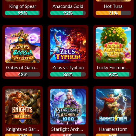
King of Spear
Anaconda Gold
Hot Tuna
95%
92%
71%
Gates of Gatot Kaca Super Scatter
Zeus vs Typhon
Lucky Fortune Tree
43%
86%
93%
Knights vs Barbarians
Starlight Archer 1000
Hammerstorm
77%
58%
60%