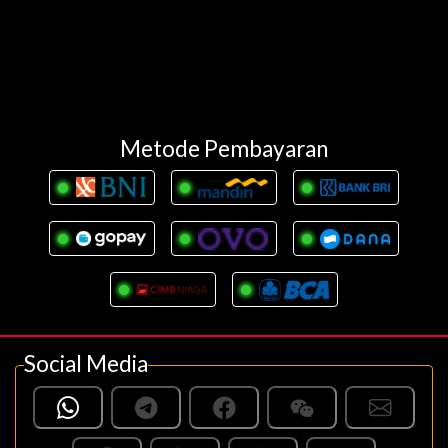
Metode Pembayaran
Social Media