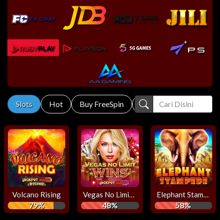
Slots
Hot
Buy FreeSpin
Table Games
Volcano Rising
Vegas No Limit Wins
Elephant Stampede
79%
48%
58%