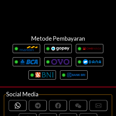
Metode Pembayaran
Social Media