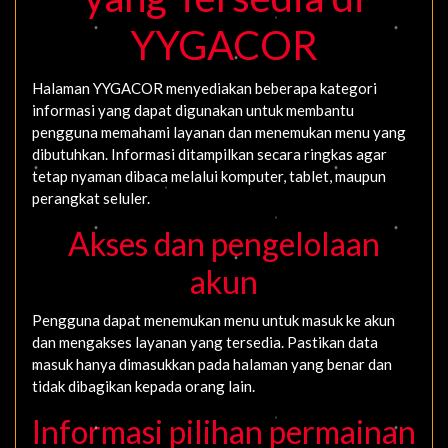
YYGACOR
Halaman YYGACOR menyediakan beberapa kategori
informasi yang dapat digunakan untuk membantu
pengguna memahami layanan dan menemukan menu yang
dibutuhkan. Informasi ditampilkan secara ringkas agar
tetap nyaman dibaca melalui komputer, tablet, maupun
perangkat seluler.
Akses dan pengelolaan
akun
Pengguna dapat menemukan menu untuk masuk ke akun
dan mengakses layanan yang tersedia. Pastikan data
masuk hanya dimasukkan pada halaman yang benar dan
tidak dibagikan kepada orang lain.
Informasi pilihan permainan