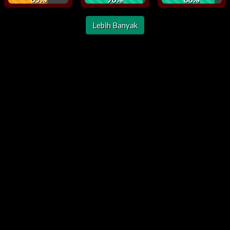
Lebih Banyak