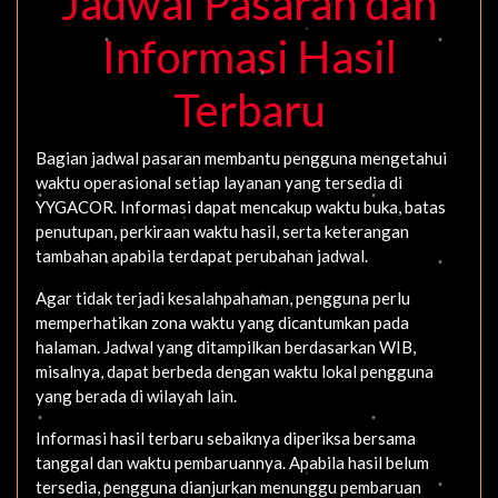
Jadwal Pasaran dan
Informasi Hasil
Terbaru
Bagian jadwal pasaran membantu pengguna mengetahui
waktu operasional setiap layanan yang tersedia di
YYGACOR. Informasi dapat mencakup waktu buka, batas
penutupan, perkiraan waktu hasil, serta keterangan
tambahan apabila terdapat perubahan jadwal.
Agar tidak terjadi kesalahpahaman, pengguna perlu
memperhatikan zona waktu yang dicantumkan pada
halaman. Jadwal yang ditampilkan berdasarkan WIB,
misalnya, dapat berbeda dengan waktu lokal pengguna
yang berada di wilayah lain.
Informasi hasil terbaru sebaiknya diperiksa bersama
tanggal dan waktu pembaruannya. Apabila hasil belum
tersedia, pengguna dianjurkan menunggu pembaruan