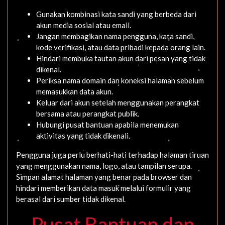
Gunakan kombinasi kata sandi yang berbeda dari
akun media sosial atau email.
Jangan membagikan nama pengguna, kata sandi,
kode verifikasi, atau data pribadi kepada orang lain.
Hindari membuka tautan akun dari pesan yang tidak
dikenal.
Periksa nama domain dan koneksi halaman sebelum
memasukkan data akun.
Keluar dari akun setelah menggunakan perangkat
bersama atau perangkat publik.
Hubungi pusat bantuan apabila menemukan
aktivitas yang tidak dikenali.
Pengguna juga perlu berhati-hati terhadap halaman tiruan
yang menggunakan nama, logo, atau tampilan serupa.
Simpan alamat halaman yang benar pada browser dan
hindari memberikan data masuk melalui formulir yang
berasal dari sumber tidak dikenal.
Pusat Bantuan dan