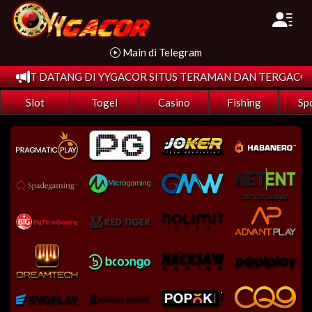
Main di Telegram
AT DATANG DI YYGACOR SITUS TERAMAN DAN TERGACOR
Slot
Togel
Casino
Fishing
Sp