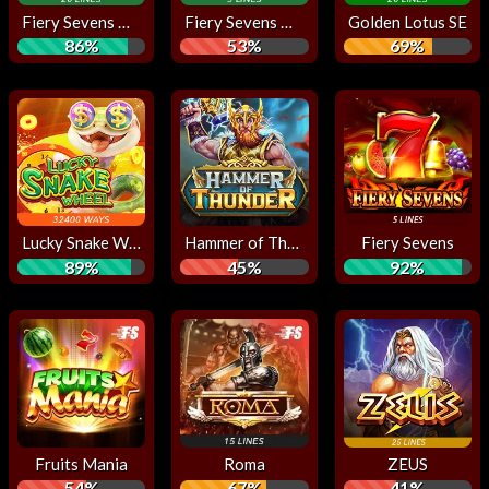
Fiery Sevens Hot 20
Fiery Sevens Hot 5
Golden Lotus SE
86%
53%
69%
Lucky Snake Wheel
Hammer of Thunder
Fiery Sevens
89%
45%
92%
Fruits Mania
Roma
ZEUS
54%
67%
41%