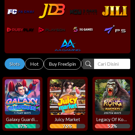
Slots
Hot
Buy FreeSpin
Table Games
Galaxy Guardian
Juicy Market
Legacy Of Kong Maxways
87%
76%
53%