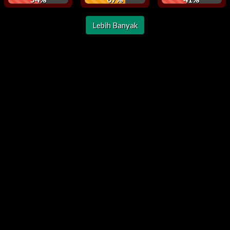
Lebih Banyak