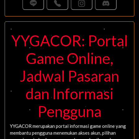
YYGACOR: Portal
Game Online,
Jadwal Pasaran
dan Informasi
Pengguna
YYGACOR merupakan portal informasi game online yang
membantu pengguna menemukan akses akun, pilihan