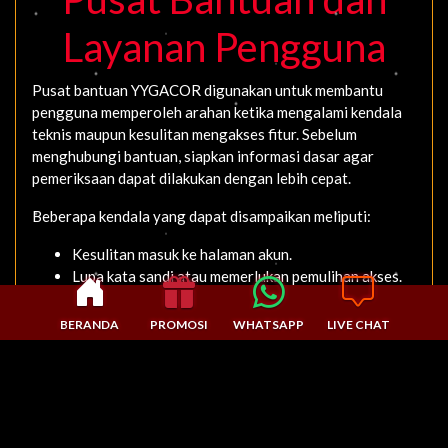
Layanan Pengguna
Pusat bantuan YYGACOR digunakan untuk membantu
pengguna memperoleh arahan ketika mengalami kendala
teknis maupun kesulitan mengakses fitur. Sebelum
menghubungi bantuan, siapkan informasi dasar agar
pemeriksaan dapat dilakukan dengan lebih cepat.
Beberapa kendala yang dapat disampaikan meliputi:
Kesulitan masuk ke halaman akun.
Lupa kata sandi atau memerlukan pemulihan akses.
Halaman tidak dapat dibuka atau dimuat dengan
benar.
BERANDA
PROMOSI
WHATSAPP
LIVE CHAT
Informasi jadwal belum diperbarui.
Menu atau fitur tidak berfungsi sebagaimana
mestinya.
Adanya aktivitas akun yang tidak dikenali.
Ketika mengirim laporan, jelaskan jenis perangkat,