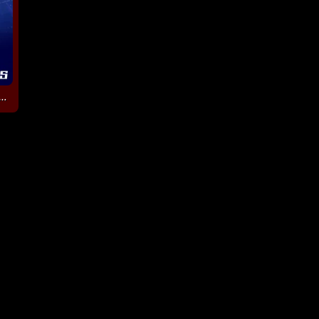
Virtual Sportsbook