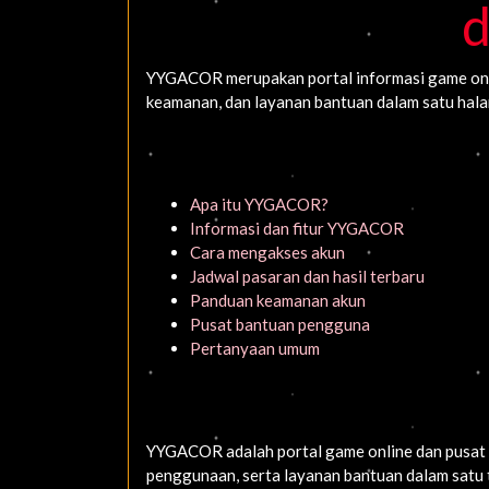
d
YYGACOR merupakan portal informasi game onli
keamanan, dan layanan bantuan dalam satu hal
Apa itu YYGACOR?
Informasi dan fitur YYGACOR
Cara mengakses akun
Jadwal pasaran dan hasil terbaru
Panduan keamanan akun
Pusat bantuan pengguna
Pertanyaan umum
YYGACOR adalah portal game online dan pusat i
penggunaan, serta layanan bantuan dalam satu 