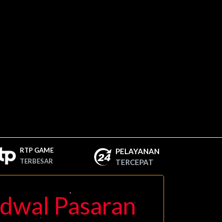
RTP GAME
PELAYANAN
TERBESAR
TERCEPAT
dwal Pasaran