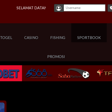
SELAMAT DATANG DI YYGACOR SITUS TERAMAN DAN TERG
TOGEL
CASINO
FISHING
SPORTBOOK
PROMOSI