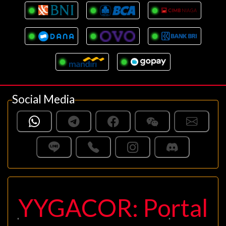
Social Media
YYGACOR: Portal