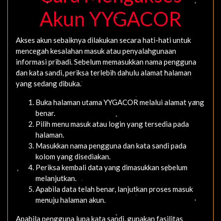
Akun YYGACOR
Akses akun sebaiknya dilakukan secara hati-hati untuk
mencegah kesalahan masuk atau penyalahgunaan
informasi pribadi. Sebelum memasukkan nama pengguna
dan kata sandi, periksa terlebih dahulu alamat halaman
yang sedang dibuka.
Buka halaman utama YYGACOR melalui alamat yang
benar.
Pilih menu masuk atau login yang tersedia pada
halaman.
Masukkan nama pengguna dan kata sandi pada
kolom yang disediakan.
Periksa kembali data yang dimasukkan sebelum
melanjutkan.
Apabila data telah benar, lanjutkan proses masuk
menuju halaman akun.
Apabila pengguna lupa kata sandi, gunakan fasilitas