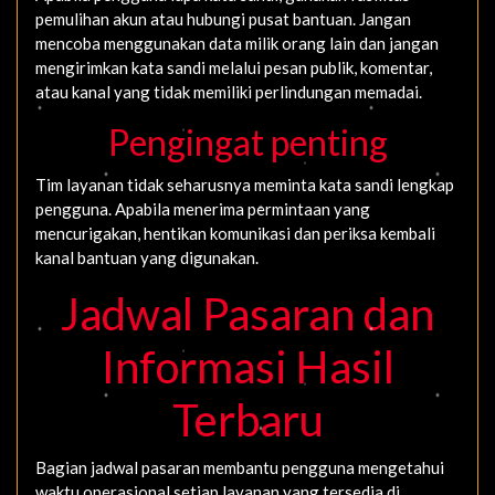
pemulihan akun atau hubungi pusat bantuan. Jangan
mencoba menggunakan data milik orang lain dan jangan
mengirimkan kata sandi melalui pesan publik, komentar,
atau kanal yang tidak memiliki perlindungan memadai.
Pengingat penting
Tim layanan tidak seharusnya meminta kata sandi lengkap
pengguna. Apabila menerima permintaan yang
mencurigakan, hentikan komunikasi dan periksa kembali
kanal bantuan yang digunakan.
Jadwal Pasaran dan
Informasi Hasil
Terbaru
Bagian jadwal pasaran membantu pengguna mengetahui
waktu operasional setiap layanan yang tersedia di