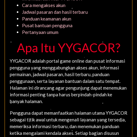
Cara mengakses akun
Jadwal pasaran dan hasil terbaru
Panduan keamanan akun
Pusat bantuan pengguna
Pertanyaan umum
Apa Itu YYGACOR?
YYGACOR adalah portal game online dan pusat informasi
pengguna yang menggabungkan akses akun, informasi
permainan, jadwal pasaran, hasil terbaru, panduan
penggunaan, serta layanan bantuan dalam satu tempat.
Halaman ini dirancang agar pengunjung dapat menemukan
informasi penting tanpa harus berpindah-pindah ke
banyak halaman.
Pengguna dapat memanfaatkan halaman utama YYGACOR
sebagai titik awal untuk mengenali layanan yang tersedia,
memeriksa informasi terbaru, dan menemukan panduan
ketika mengalami kendala akses. Setiap bagian disusun