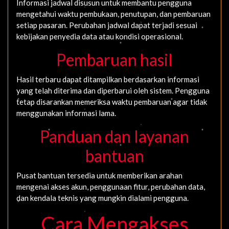
Informasi jadwal disusun untuk membantu pengguna
mengetahui waktu pembukaan, penutupan, dan pembaruan
setiap pasaran. Perubahan jadwal dapat terjadi sesuai
kebijakan penyedia data atau kondisi operasional.
Pembaruan hasil
Hasil terbaru dapat ditampilkan berdasarkan informasi
yang telah diterima dan diperbarui oleh sistem. Pengguna
tetap disarankan memeriksa waktu pembaruan agar tidak
menggunakan informasi lama.
Panduan dan layanan
bantuan
Pusat bantuan tersedia untuk memberikan arahan
mengenai akses akun, penggunaan fitur, perubahan data,
dan kendala teknis yang mungkin dialami pengguna.
Cara Mengakses