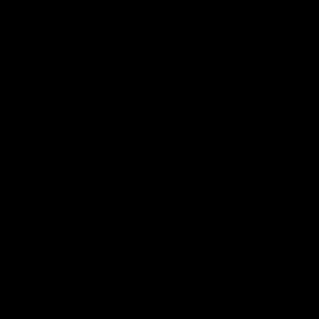
LISENSI
KERAHASIAAN