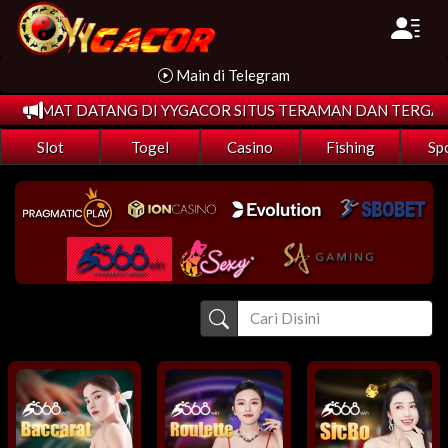
Main di Telegram
LAMAT DATANG DI YYGACOR SITUS TERAMAN DAN TERGACO
Slot
Togel
Casino
Fishing
Sp