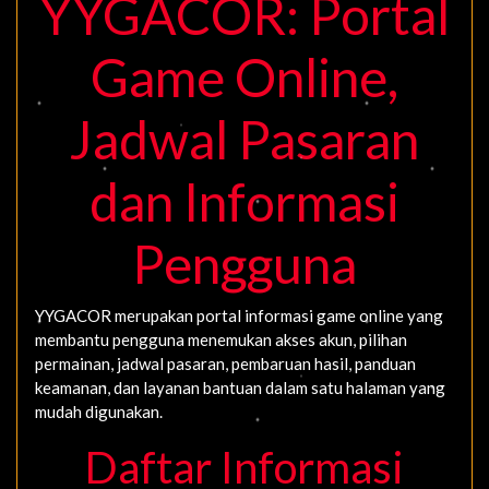
YYGACOR: Portal
Game Online,
Jadwal Pasaran
dan Informasi
Pengguna
YYGACOR merupakan portal informasi game online yang
membantu pengguna menemukan akses akun, pilihan
permainan, jadwal pasaran, pembaruan hasil, panduan
keamanan, dan layanan bantuan dalam satu halaman yang
mudah digunakan.
Daftar Informasi