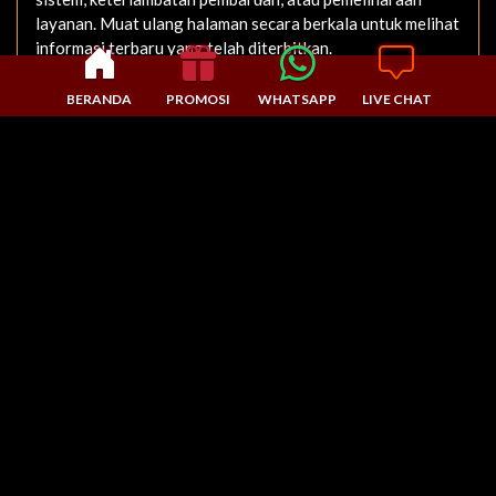
layanan. Muat ulang halaman secara berkala untuk melihat
informasi terbaru yang telah diterbitkan.
Panduan Menjaga
BERANDA
PROMOSI
WHATSAPP
LIVE CHAT
Keamanan Akun
YYGACOR
Keamanan akun merupakan tanggung jawab bersama
antara pengelola layanan dan pengguna. Langkah
sederhana seperti menggunakan kata sandi yang kuat dan
memeriksa alamat situs dapat mengurangi risiko akses
tidak sah.
Gunakan kombinasi kata sandi yang berbeda dari
akun media sosial atau email.
Jangan membagikan nama pengguna, kata sandi,
kode verifikasi, atau data pribadi kepada orang lain.
Hindari membuka tautan akun dari pesan yang tidak