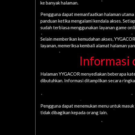
ke banyak halaman.
Pengguna dapat memanfaatkan halaman utama YY
panduan ketika mengalami kendala akses. Seti
sudah terbiasa menggunakan layanan game onli
Selain memberikan kemudahan akses, YYGACOR b
layanan, memeriksa kembali alamat halaman yan
Informasi
Halaman YYGACOR menyediakan beberapa kateg
dibutuhkan. Informasi ditampilkan secara ringka
Pengguna dapat menemukan menu untuk masuk ke
tidak dibagikan kepada orang lain.