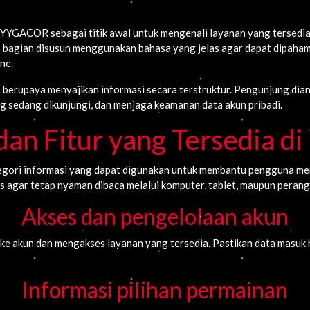
GACOR sebagai titik awal untuk mengenali layanan yang tersedia,
ap bagian disusun menggunakan bahasa yang jelas agar dapat dipah
ne.
erupaya menyajikan informasi secara terstruktur. Pengunjung dian
g sedang dikunjungi, dan menjaga keamanan data akun pribadi.
 dan Fitur yang Tersedia 
ori informasi yang dapat digunakan untuk membantu pengguna m
s agar tetap nyaman dibaca melalui komputer, tablet, maupun perangk
Akses dan pengelolaan akun
 akun dan mengakses layanan yang tersedia. Pastikan data masuk 
Informasi pilihan permainan