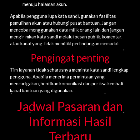
menuju halaman akun.
Apabila pengguna lupa kata sandi, gunakan fasilitas
pemulihan akun atau hubungi pusat bantuan. Jangan
mencoba menggunakan data milik orang lain dan jangan
mengirimkan kata sandi melalui pesan publik, komentar,
atau kanal yang tidak memiliki perlindungan memadai.
Pengingat penting
Tim layanan tidak seharusnya meminta kata sandi lengkap
pengguna. Apabila menerima permintaan yang
mencurigakan, hentikan komunikasi dan periksa kembali
kanal bantuan yang digunakan.
Jadwal Pasaran dan
Informasi Hasil
Terbaru