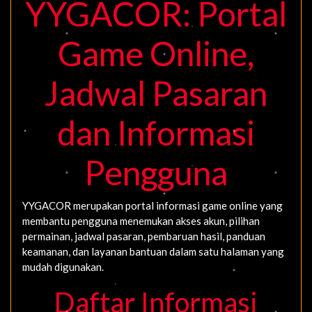
YYGACOR: Portal
Game Online,
Jadwal Pasaran
dan Informasi
Pengguna
YYGACOR merupakan portal informasi game online yang
membantu pengguna menemukan akses akun, pilihan
permainan, jadwal pasaran, pembaruan hasil, panduan
keamanan, dan layanan bantuan dalam satu halaman yang
mudah digunakan.
Daftar Informasi