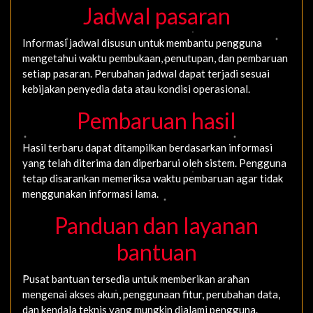
Jadwal pasaran
Informasi jadwal disusun untuk membantu pengguna
mengetahui waktu pembukaan, penutupan, dan pembaruan
setiap pasaran. Perubahan jadwal dapat terjadi sesuai
kebijakan penyedia data atau kondisi operasional.
Pembaruan hasil
Hasil terbaru dapat ditampilkan berdasarkan informasi
yang telah diterima dan diperbarui oleh sistem. Pengguna
tetap disarankan memeriksa waktu pembaruan agar tidak
menggunakan informasi lama.
Panduan dan layanan
bantuan
Pusat bantuan tersedia untuk memberikan arahan
mengenai akses akun, penggunaan fitur, perubahan data,
dan kendala teknis yang mungkin dialami pengguna.