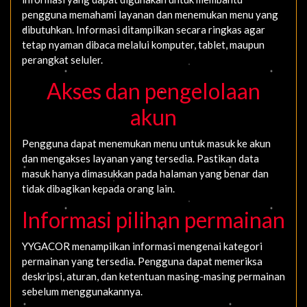
pengguna memahami layanan dan menemukan menu yang
dibutuhkan. Informasi ditampilkan secara ringkas agar
tetap nyaman dibaca melalui komputer, tablet, maupun
perangkat seluler.
Akses dan pengelolaan
akun
Pengguna dapat menemukan menu untuk masuk ke akun
dan mengakses layanan yang tersedia. Pastikan data
masuk hanya dimasukkan pada halaman yang benar dan
tidak dibagikan kepada orang lain.
Informasi pilihan permainan
YYGACOR menampilkan informasi mengenai kategori
permainan yang tersedia. Pengguna dapat memeriksa
deskripsi, aturan, dan ketentuan masing-masing permainan
sebelum menggunakannya.