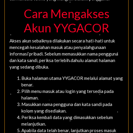
Cara Mengakses
Akun YYGACOR
Akses akun sebaiknya dilakukan secara hati-hati untuk
mencegah kesalahan masuk atau penyalahgunaan
informasi pribadi. Sebelum memasukkan nama pengguna
dan kata sandi, periksa terlebih dahulu alamat halaman
yang sedang dibuka.
Buka halaman utama YYGACOR melalui alamat yang
benar.
Pilih menu masuk atau login yang tersedia pada
halaman.
Masukkan nama pengguna dan kata sandi pada
kolom yang disediakan.
Periksa kembali data yang dimasukkan sebelum
melanjutkan.
Apabila data telah benar, lanjutkan proses masuk