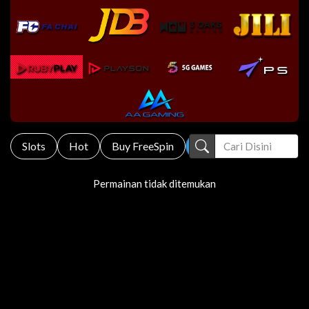
Slots
Hot
Buy FreeSpin
Table Games
Permainan tidak ditemukan