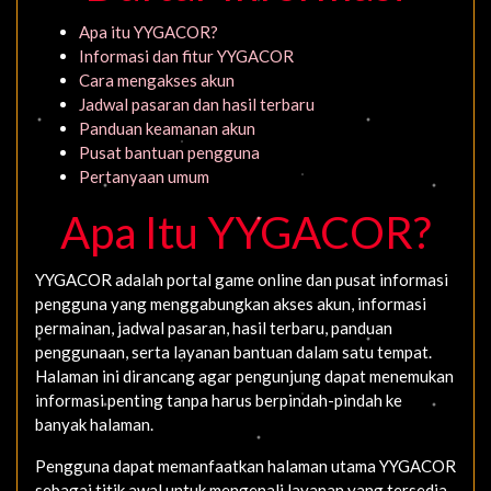
Apa itu YYGACOR?
Informasi dan fitur YYGACOR
Cara mengakses akun
Jadwal pasaran dan hasil terbaru
Panduan keamanan akun
Pusat bantuan pengguna
Pertanyaan umum
Apa Itu YYGACOR?
YYGACOR adalah portal game online dan pusat informasi
pengguna yang menggabungkan akses akun, informasi
permainan, jadwal pasaran, hasil terbaru, panduan
penggunaan, serta layanan bantuan dalam satu tempat.
Halaman ini dirancang agar pengunjung dapat menemukan
informasi penting tanpa harus berpindah-pindah ke
banyak halaman.
Pengguna dapat memanfaatkan halaman utama YYGACOR
sebagai titik awal untuk mengenali layanan yang tersedia,