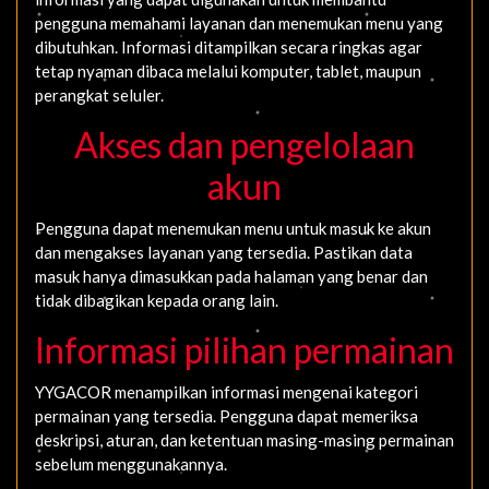
pengguna memahami layanan dan menemukan menu yang
dibutuhkan. Informasi ditampilkan secara ringkas agar
tetap nyaman dibaca melalui komputer, tablet, maupun
perangkat seluler.
Akses dan pengelolaan
akun
Pengguna dapat menemukan menu untuk masuk ke akun
dan mengakses layanan yang tersedia. Pastikan data
masuk hanya dimasukkan pada halaman yang benar dan
tidak dibagikan kepada orang lain.
Informasi pilihan permainan
YYGACOR menampilkan informasi mengenai kategori
permainan yang tersedia. Pengguna dapat memeriksa
deskripsi, aturan, dan ketentuan masing-masing permainan
sebelum menggunakannya.