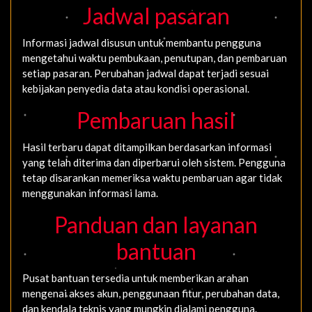
Jadwal pasaran
Informasi jadwal disusun untuk membantu pengguna
mengetahui waktu pembukaan, penutupan, dan pembaruan
setiap pasaran. Perubahan jadwal dapat terjadi sesuai
kebijakan penyedia data atau kondisi operasional.
Pembaruan hasil
Hasil terbaru dapat ditampilkan berdasarkan informasi
yang telah diterima dan diperbarui oleh sistem. Pengguna
tetap disarankan memeriksa waktu pembaruan agar tidak
menggunakan informasi lama.
Panduan dan layanan
bantuan
Pusat bantuan tersedia untuk memberikan arahan
mengenai akses akun, penggunaan fitur, perubahan data,
dan kendala teknis yang mungkin dialami pengguna.