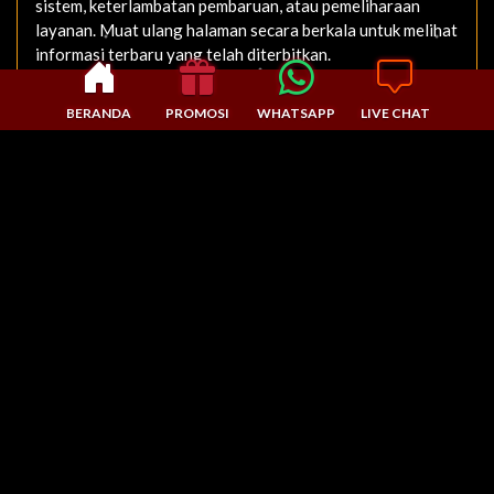
sistem, keterlambatan pembaruan, atau pemeliharaan
layanan. Muat ulang halaman secara berkala untuk melihat
informasi terbaru yang telah diterbitkan.
Panduan Menjaga
BERANDA
PROMOSI
WHATSAPP
LIVE CHAT
Keamanan Akun
YYGACOR
Keamanan akun merupakan tanggung jawab bersama
antara pengelola layanan dan pengguna. Langkah
sederhana seperti menggunakan kata sandi yang kuat dan
memeriksa alamat situs dapat mengurangi risiko akses
tidak sah.
Gunakan kombinasi kata sandi yang berbeda dari
akun media sosial atau email.
Jangan membagikan nama pengguna, kata sandi,
kode verifikasi, atau data pribadi kepada orang lain.