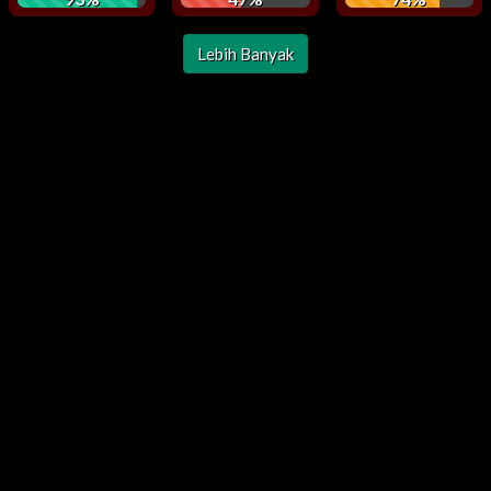
Lebih Banyak