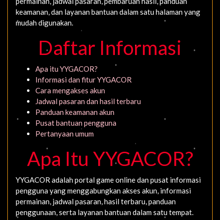
permainan, jadwal pasaran, pembaruan hasil, panduan
keamanan, dan layanan bantuan dalam satu halaman yang
mudah digunakan.
Daftar Informasi
Apa itu YYGACOR?
Informasi dan fitur YYGACOR
Cara mengakses akun
Jadwal pasaran dan hasil terbaru
Panduan keamanan akun
Pusat bantuan pengguna
Pertanyaan umum
Apa Itu YYGACOR?
YYGACOR adalah portal game online dan pusat informasi
pengguna yang menggabungkan akses akun, informasi
permainan, jadwal pasaran, hasil terbaru, panduan
penggunaan, serta layanan bantuan dalam satu tempat.