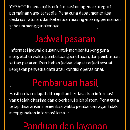
YYGACOR menampilkan informasi mengenai kategori
permainan yang tersedia. Pengguna dapat memeriksa
deskripsi, aturan, dan ketentuan masing-masing permainan
sebelum menggunakannya.
Jadwal pasaran
Informasi jadwal disusun untuk membantu pengguna
mengetahui waktu pembukaan, penutupan, dan pembaruan
setiap pasaran. Perubahan jadwal dapat terjadi sesuai
kebijakan penyedia data atau kondisi operasional.
Pembaruan hasil
Hasil terbaru dapat ditampilkan berdasarkan informasi
yang telah diterima dan diperbarui oleh sistem. Pengguna
tetap disarankan memeriksa waktu pembaruan agar tidak
menggunakan informasi lama.
Panduan dan layanan