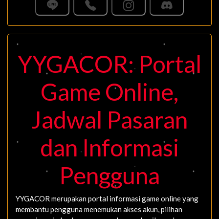
YYGACOR: Portal
Game Online,
Jadwal Pasaran
dan Informasi
Pengguna
YYGACOR merupakan portal informasi game online yang
membantu pengguna menemukan akses akun, pilihan