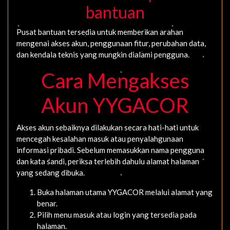
bantuan
Pusat bantuan tersedia untuk memberikan arahan
mengenai akses akun, penggunaan fitur, perubahan data,
dan kendala teknis yang mungkin dialami pengguna.
Cara Mengakses
Akun YYGACOR
Akses akun sebaiknya dilakukan secara hati-hati untuk
mencegah kesalahan masuk atau penyalahgunaan
informasi pribadi. Sebelum memasukkan nama pengguna
dan kata sandi, periksa terlebih dahulu alamat halaman
yang sedang dibuka.
Buka halaman utama YYGACOR melalui alamat yang
benar.
Pilih menu masuk atau login yang tersedia pada
halaman.