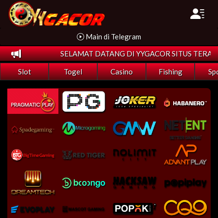
Main di Telegram
SELAMAT DATANG DI YYGACOR SITUS TERAMAN 
Slot
Togel
Casino
Fishing
Sp