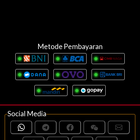
Metode Pembayaran
Social Media