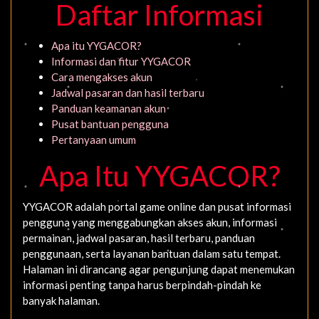
Daftar Informasi
Apa itu YYGACOR?
Informasi dan fitur YYGACOR
Cara mengakses akun
Jadwal pasaran dan hasil terbaru
Panduan keamanan akun
Pusat bantuan pengguna
Pertanyaan umum
Apa Itu YYGACOR?
YYGACOR adalah portal game online dan pusat informasi
pengguna yang menggabungkan akses akun, informasi
permainan, jadwal pasaran, hasil terbaru, panduan
penggunaan, serta layanan bantuan dalam satu tempat.
Halaman ini dirancang agar pengunjung dapat menemukan
informasi penting tanpa harus berpindah-pindah ke
banyak halaman.