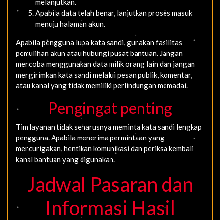
melanjutkan.
Apabila data telah benar, lanjutkan proses masuk
menuju halaman akun.
Apabila pengguna lupa kata sandi, gunakan fasilitas
pemulihan akun atau hubungi pusat bantuan. Jangan
mencoba menggunakan data milik orang lain dan jangan
mengirimkan kata sandi melalui pesan publik, komentar,
atau kanal yang tidak memiliki perlindungan memadai.
Pengingat penting
Tim layanan tidak seharusnya meminta kata sandi lengkap
pengguna. Apabila menerima permintaan yang
mencurigakan, hentikan komunikasi dan periksa kembali
kanal bantuan yang digunakan.
Jadwal Pasaran dan
Informasi Hasil