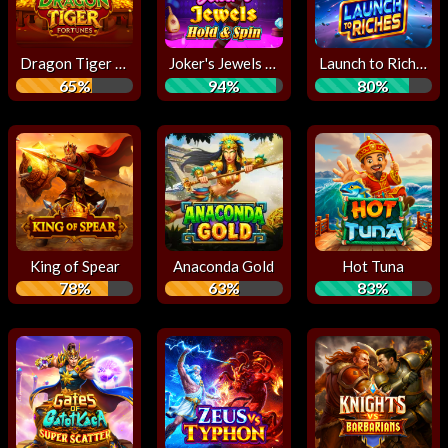
Dragon Tiger Fortunes
Joker's Jewels Hold & Spin
Launch to Riches
65%
94%
80%
King of Spear
Anaconda Gold
Hot Tuna
78%
63%
83%