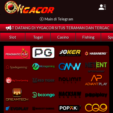
Main di Telegram
AT DATANG DI YYGACOR SITUS TERAMAN DAN TERGACOR
Slot
Togel
Casino
Fishing
Sp