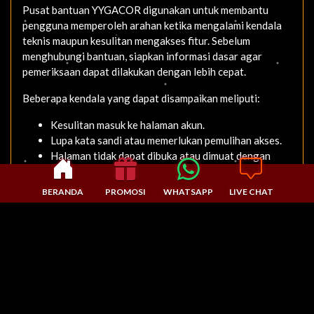
Pusat bantuan YYGACOR digunakan untuk membantu
pengguna memperoleh arahan ketika mengalami kendala
teknis maupun kesulitan mengakses fitur. Sebelum
menghubungi bantuan, siapkan informasi dasar agar
pemeriksaan dapat dilakukan dengan lebih cepat.
Beberapa kendala yang dapat disampaikan meliputi:
Kesulitan masuk ke halaman akun.
Lupa kata sandi atau memerlukan pemulihan akses.
Halaman tidak dapat dibuka atau dimuat dengan
benar.
Informasi jadwal belum diperbarui.
BERANDA
PROMOSI
WHATSAPP
LIVE CHAT
Menu atau fitur tidak berfungsi sebagaimana
mestinya.
Adanya aktivitas akun yang tidak dikenali.
Ketika mengirim laporan, jelaskan jenis perangkat,
browser yang digunakan, waktu terjadinya masalah, dan
pesan kesalahan yang muncul. Hindari mengirim kata
sandi, kode rahasia, atau data sensitif lainnya.