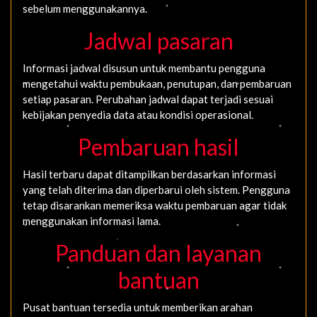
sebelum menggunakannya.
Jadwal pasaran
Informasi jadwal disusun untuk membantu pengguna
mengetahui waktu pembukaan, penutupan, dan pembaruan
setiap pasaran. Perubahan jadwal dapat terjadi sesuai
kebijakan penyedia data atau kondisi operasional.
Pembaruan hasil
Hasil terbaru dapat ditampilkan berdasarkan informasi
yang telah diterima dan diperbarui oleh sistem. Pengguna
tetap disarankan memeriksa waktu pembaruan agar tidak
menggunakan informasi lama.
Panduan dan layanan
bantuan
Pusat bantuan tersedia untuk memberikan arahan