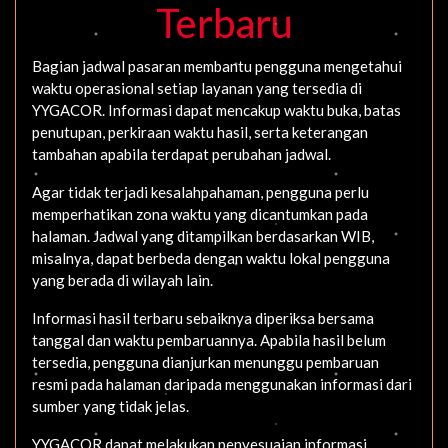
Terbaru
Bagian jadwal pasaran membantu pengguna mengetahui
waktu operasional setiap layanan yang tersedia di
YYGACOR. Informasi dapat mencakup waktu buka, batas
penutupan, perkiraan waktu hasil, serta keterangan
tambahan apabila terdapat perubahan jadwal.
Agar tidak terjadi kesalahpahaman, pengguna perlu
memperhatikan zona waktu yang dicantumkan pada
halaman. Jadwal yang ditampilkan berdasarkan WIB,
misalnya, dapat berbeda dengan waktu lokal pengguna
yang berada di wilayah lain.
Informasi hasil terbaru sebaiknya diperiksa bersama
tanggal dan waktu pembaruannya. Apabila hasil belum
tersedia, pengguna dianjurkan menunggu pembaruan
resmi pada halaman daripada menggunakan informasi dari
sumber yang tidak jelas.
YYGACOR dapat melakukan penyesuaian informasi