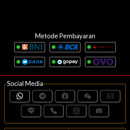
Metode Pembayaran
Social Media